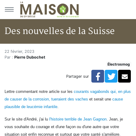
Aller au menu principal
Aller au contenu principal
Des nouvelles de la Suisse
Des nouvelles de la Suisse
Accueil
22 février, 2023
Par :
Pierre Dubochet
Articles
Électrosmog
Actualités
Des nouvelles de la Suisse
Facebook
Twitte
Co
Partager sur
Lettre commentant notre article sur les
courants vagabonds qui, en plus
de causer de la corrosion,
tueraient des vaches
et serait une
cause
plausible de leucémie infantile
.
Sur le site d'André, j
'ai lu
l'histoire terrible de Jean Gagnon
. Jean, je
vous souhaite du courage et d'une façon ou d'une autre que votre
situation soit enfin reconnue et surtout que votre santé s'améliore.