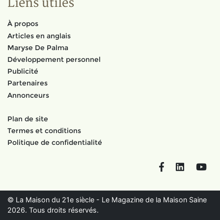
Liens utiles
À propos
Articles en anglais
Maryse De Palma
Développement personnel
Publicité
Partenaires
Annonceurs
Plan de site
Termes et conditions
Politique de confidentialité
Facebook
LinkedIn
You
© La Maison du 21e siècle - Le Magazine de la Maison Saine
2026. Tous droits réservés.