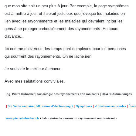
que mon site soit un peu plus à jour. Par exemple, la page symptômes
est à mettre à jour, et il serait judicieux que j'évoque les maladies en
lien avec les rayonnements et les maladies qui devraient inciter les
gens à se protéger particulièrement des rayonnements. En cours
d'avance...
Ici comme chez vous, les temps sont complexes pour les personnes
qui souffrent des rayonnements. On ne lâche rien.
Je souhaite le meilleur à chacun.
Avec mes salutations conviviales.
ing. Pierre Dubochet | toxicologie des rayonnements non ionisants | 2024 St-Aubin-Sauges
|
5G, Veille sanitaire
|
5G: moins d'électrosmog ?
|
Symptômes
|
Protections anti-ondes
|
Élec
•
www.pierredubochet.ch
laboratoire de mesure du rayonnement non ionisant •