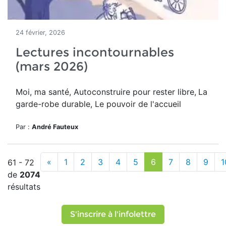
24 février, 2026
Lectures incontournables
(mars 2026)
Moi, ma santé, Autoconstruire pour rester libre,
La
garde-robe durable, Le pouvoir de l'accueil
Par :
André Fauteux
«
1
2
3
4
5
6
7
8
9
1
61 - 72
de
2074
résultats
S'inscrire à l'infolettre