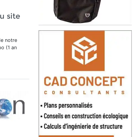
u site
de notre
o (1 an