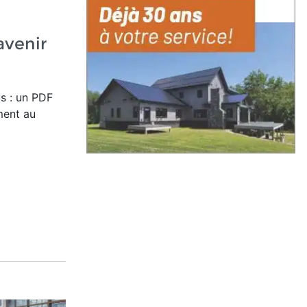
'avenir
s : un PDF
ment au