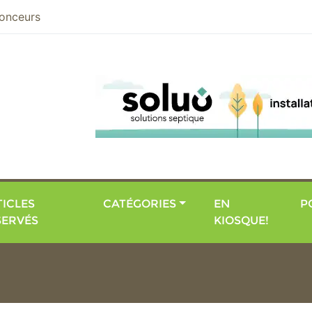
nier
onceurs
ICLES
CATÉGORIES
EN
P
SERVÉS
KIOSQUE!