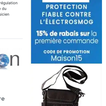
régulation
e du
sicien
re