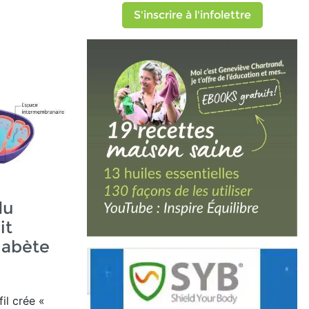
S'inscrire à l'infolettre
du
it
iabète
il crée
«