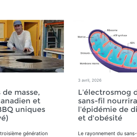
3 avril, 2026
 de masse,
L’électrosmog 
canadien et
sans-fil nourrira
 BBQ uniques
l’épidémie de d
vé)
et d'obésité
troisième génération
Le rayonnement du sans-f