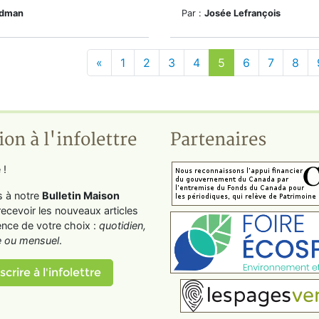
edman
Par :
Josée Lefrançois
«
1
2
3
4
5
6
7
8
ion à l'infolettre
Partenaires
 !
s à notre
Bulletin Maison
recevoir les nouveaux articles
ence de votre choix :
quotidien,
 ou mensuel
.
scrire à l'infolettre