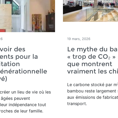
26
19 mars, 2026
voir des
Le mythe du b
nts pour la
« trop de CO₂ » 
tation
que montrent
énérationnelle
vraiment les chi
vé)
Le carbone stocké par m³
bambou reste largement 
créer un lieu de vie où les
aux émissions de fabricat
 âgées peuvent
transport.
leur indépendance tout
roches de leur famille.