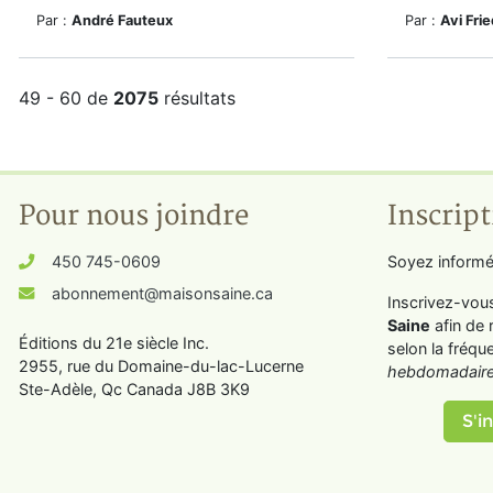
Par :
André Fauteux
Par :
Avi Fri
49 - 60 de
2075
résultats
Pour nous joindre
Inscript
450 745-0609
Soyez informé
abonnement@maisonsaine.ca
Inscrivez-vou
Saine
afin de 
Éditions du 21e siècle Inc.
selon la fréqu
2955, rue du Domaine-du-lac-Lucerne
hebdomadaire
Ste-Adèle, Qc Canada J8B 3K9
S'in