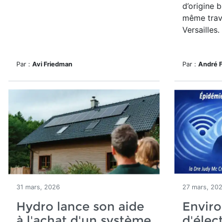
d’origine 
même trav
Versailles.
Par :
Avi Friedman
Par :
André 
31 mars, 2026
27 mars, 20
Hydro lance son aide
Enviro
à l'achat d'un système
d'élec