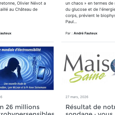
bretonne, Olivier Névot a
un chaos » en termes de 
aillé au Château de
du glucose et de l'énergi
corps, prévient le biophy
Paul...
Fauteux
Par :
André Fauteux
26
27 mars, 2026
n 26 millions
Résultat de not
trohypersensibles
sondage : vous