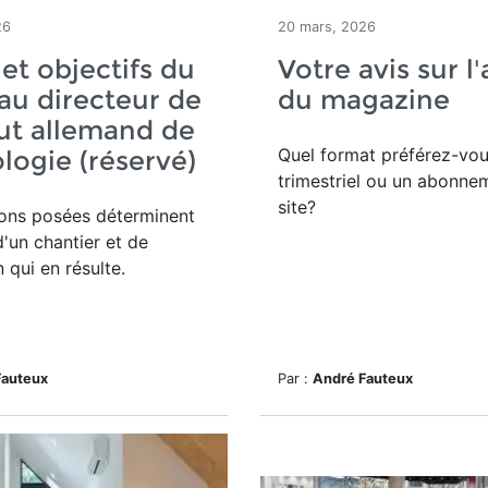
26
20 mars, 2026
 et objectifs du
Votre avis sur l
u directeur de
du magazine
itut allemand de
Quel format préférez-vou
logie (réservé)
trimestriel ou un abonne
site?
ions posées déterminent
d'un chantier et de
n qui en résulte.
Fauteux
Par :
André Fauteux