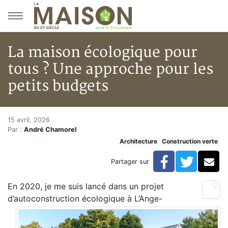
Aller au menu principal
Aller au contenu principal
La maison écologique pour
tous ? Une approche pour les
petits budgets
La maison écologique pour tous
Accueil
15 avril, 2026
Par :
André Chamorel
Articles
Architecture
Construction verte
Construction verte
Enveloppe du bâtiment
Facebook
Twitte
Co
Partager sur
La maison écologique pour tous ? Une approche pour 
En 2020, je me suis lancé dans un projet
d’autoconstruction écologique à L’Ange-