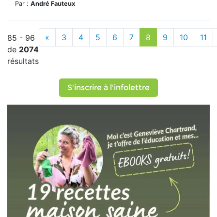
Par :
André Fauteux
«
3
4
5
6
7
8
9
10
11
85 - 96
de
2074
résultats
S'inscrire à l'infolettre