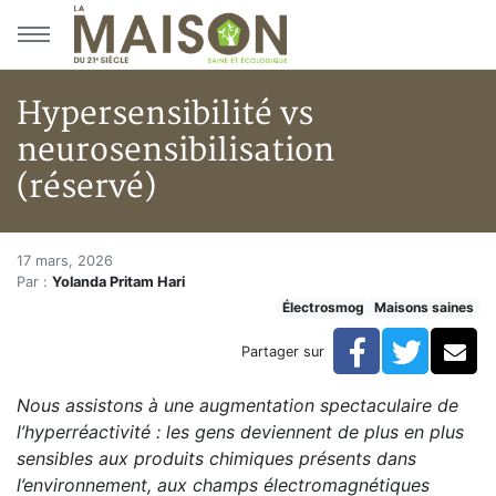
Aller au menu principal
Aller au contenu principal
Hypersensibilité vs
neurosensibilisation
(réservé)
Hypersensibilité vs neurosensib
Accueil
17 mars, 2026
Par :
Yolanda Pritam Hari
Articles
Électrosmog
Maisons saines
Maisons saines
Hypersensibilités environnementales
Facebook
Twitte
Co
Partager sur
Hypersensibilité vs neurosensibilisation (réservé)
Nous assistons à une augmentation spectaculaire de
l’hyperréactivité : les gens deviennent de plus en plus
sensibles aux produits chimiques présents dans
l’environnement, aux champs électromagnétiques