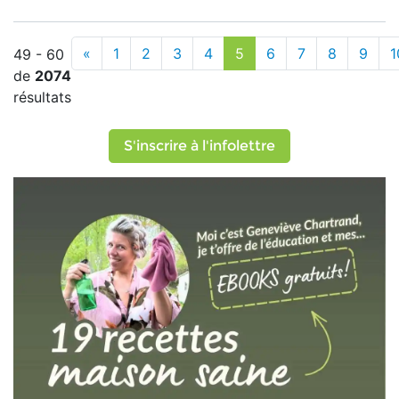
«
1
2
3
4
5
6
7
8
9
1
49 - 60
de
2074
résultats
S'inscrire à l'infolettre