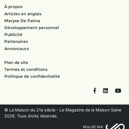
À propos
Articles en anglais
Maryse De Palma
Développement personnel
Publicité
Partenaires
Annonceurs
Plan de site
Termes et conditions
Politique de confidentialité
Facebook
LinkedIn
You
© La Maison du 21e siècle - Le Magazine de la Maison Saine
2026. Tous droits réservés.
RÉALISÉ PAR