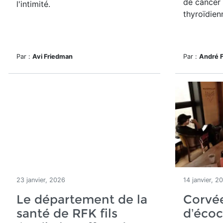
de cancer 
l'intimité.
thyroïdien
Par :
Avi Friedman
Par :
André 
23 janvier, 2026
14 janvier, 2
Le département de la
Corvé
santé de RFK fils
d’éco