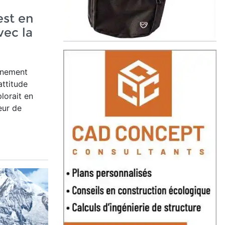
st en
vec la
inement
attitude
lorait en
eur de