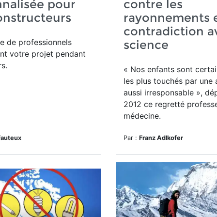
nalisée pour
contre les
onstructeurs
rayonnements e
contradiction a
e de professionnels
science
nt votre projet pendant
rs.
« Nos enfants sont certa
les plus touchés par une 
aussi irresponsable », dép
2012 ce regretté profess
médecine.
Fauteux
Par :
Franz Adlkofer