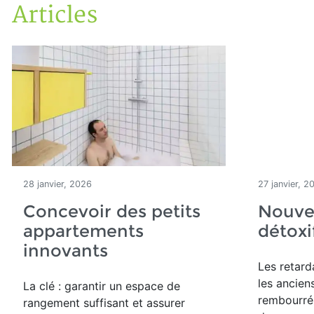
Articles
Accueil
Articles
28 janvier, 2026
27 janvier, 2
Concevoir des petits
Nouvea
appartements
détoxi
innovants
Les retar
les ancien
La clé : garantir un espace de
rembourré
rangement suffisant et assurer