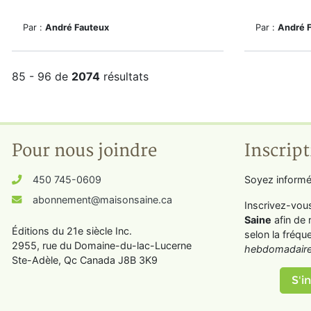
Par :
André Fauteux
Par :
André 
85 - 96 de
2074
résultats
Pour nous joindre
Inscript
450 745-0609
Soyez informé
abonnement@maisonsaine.ca
Inscrivez-vou
Saine
afin de 
Éditions du 21e siècle Inc.
selon la fréqu
2955, rue du Domaine-du-lac-Lucerne
hebdomadaire
Ste-Adèle, Qc Canada J8B 3K9
S'in