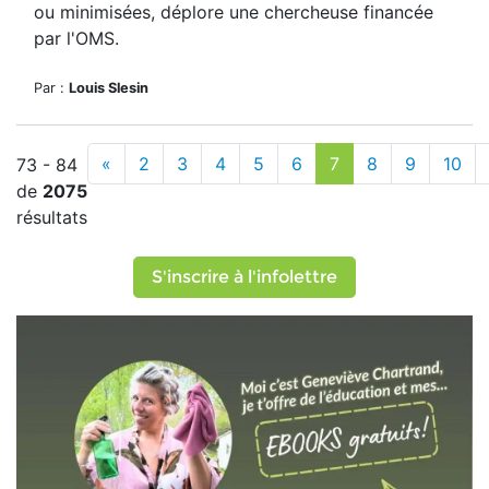
ou minimisées, déplore une chercheuse financée
par l'OMS.
Par :
Louis Slesin
«
2
3
4
5
6
7
8
9
10
73 - 84
de
2075
résultats
S'inscrire à l'infolettre