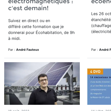
électromagnétiques :
écoén
c'est demain!
Les 26 oct
étanchéit
Suivez en direct ou en
(chauffag
différé cette formation que je
(électricité
donnerai pour Écohabitation, de 9h
à midi.
Par :
André Fauteux
Par :
André 