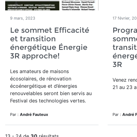
9 mars, 2023
17 février, 2
Le sommet Efficacité
Progr
et transition
sommet
énergétique Énergie
transi
3R approche!
énergé
3R
Les amateurs de maisons
écosolaires, de rénovation
Venez renc
écoénergétique et d’énergies
21 au 23 a
renouvelables seront bien servis au
Festival des technologies vertes.
Par :
André Fauteux
Par :
André 
13 - 24 de
30
résultats