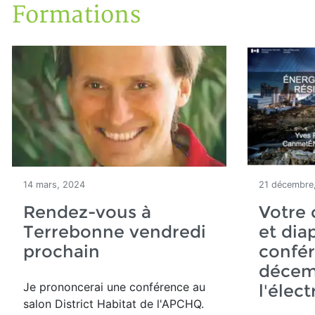
Formations
Accueil
Articles
Formations
14 mars, 2024
21 décembre
Rendez-vous à
Votre 
Terrebonne vendredi
et dia
prochain
confé
décem
Je prononcerai une conférence au
l'élect
salon District Habitat de l'APCHQ.