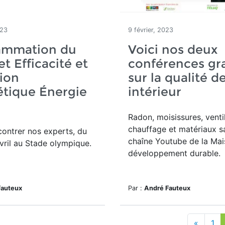
023
9 février, 2023
ammation du
Voici nos deux
 Efficacité et
conférences gra
tion
sur la qualité de
tique Énergie
intérieur
Radon, moisissures, ventil
chauffage et matériaux sa
ontrer nos experts, du
chaîne Youtube de la Ma
vril au Stade olympique.
développement durable.
Fauteux
Par :
André Fauteux
«
1