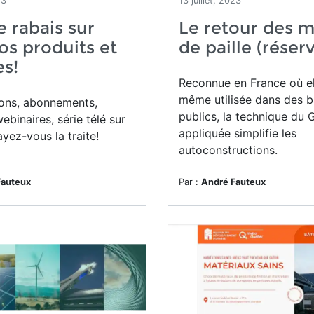
23
13 juillet, 2023
e rabais sur
Le retour des 
os produits et
de paille (réser
es!
Reconnue en France où el
même utilisée dans des b
ions, abonnements,
publics, la technique du
ebinaires, série télé sur
appliquée simplifie les
ayez-vous la traite!
autoconstructions.
Fauteux
Par :
André Fauteux