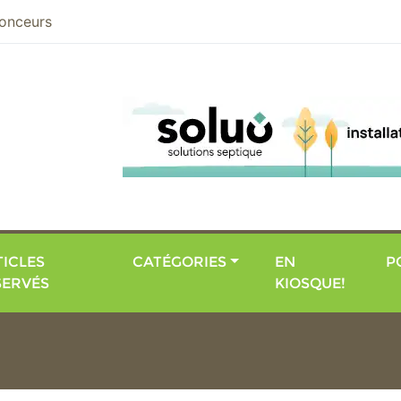
nier
onceurs
ICLES
CATÉGORIES
EN
P
SERVÉS
KIOSQUE!