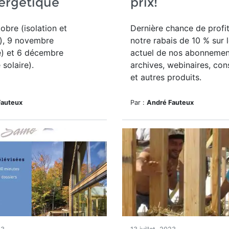
ergétique
prix!
obre (isolation et
Dernière chance de profi
é), 9 novembre
notre rabais de 10 % sur l
e) et 6 décembre
actuel de
nos abonnemen
 solaire).
archives, webinaires, con
et autres produits.
Fauteux
Par :
André Fauteux