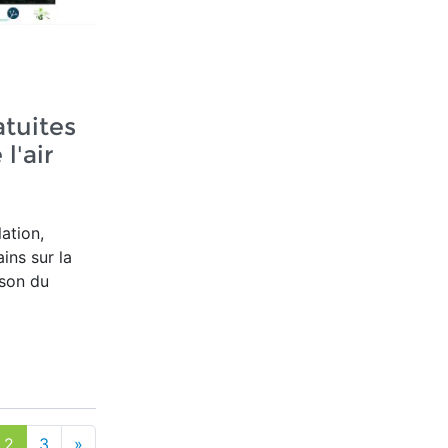
tuites
 l'air
ation,
ins sur la
ison du
2
3
»