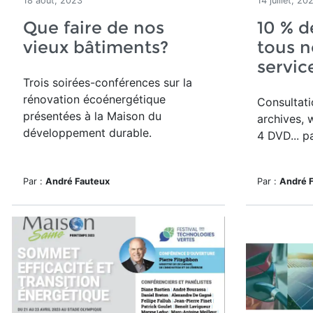
18 août, 2023
14 juillet, 20
Que faire de nos
10 % d
vieux bâtiments?
tous n
servic
Trois soirées-conférences sur la
rénovation écoénergétique
Consultat
présentées à la Maison du
archives, w
développement durable.
4 DVD... p
Par :
André Fauteux
Par :
André 