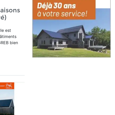
maisons
vé)
le est
âtiments
 GREB bien