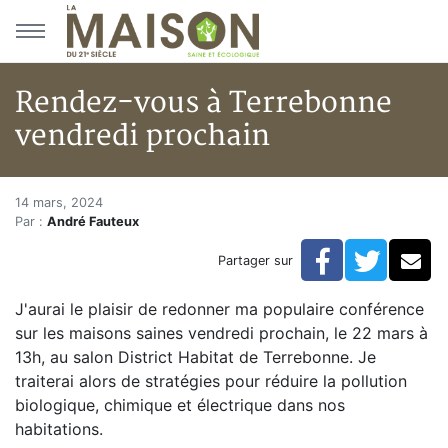
Aller au menu principal
Aller au contenu principal
Rendez-vous à Terrebonne
vendredi prochain
Rendez-vous à Terrebonne ven
Accueil
14 mars, 2024
Par :
André Fauteux
Articles
Actualités
Facebook
Twitte
Co
Partager sur
Rendez-vous à Terrebonne vendredi prochain
J'aurai le plaisir de redonner ma populaire conférence
sur les maisons saines vendredi prochain, le 22 mars à
13h, au salon District Habitat de Terrebonne. Je
traiterai alors de stratégies pour réduire la pollution
biologique, chimique et électrique dans nos
habitations.