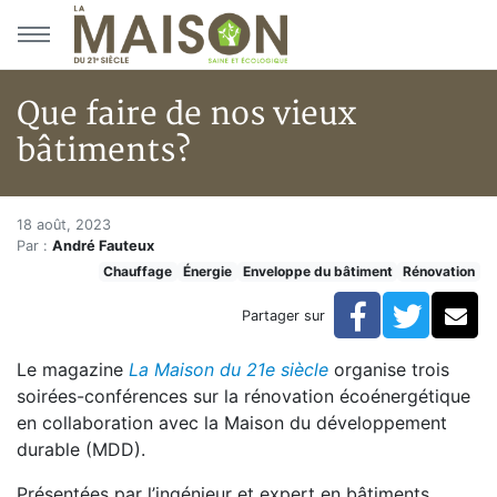
Aller au menu principal
Aller au contenu principal
Que faire de nos vieux
bâtiments?
Que faire de nos vieux bâtimen
Accueil
18 août, 2023
Par :
André Fauteux
Articles
Chauffage
Énergie
Enveloppe du bâtiment
Rénovation
Énergie
Chauffage
Facebook
Twitte
Co
Partager sur
Que faire de nos vieux bâtiments?
Le magazine
La Maison du 21e siècle
organise trois
soirées-conférences sur la rénovation écoénergétique
en collaboration avec la Maison du développement
durable (MDD).
Présentées par l’ingénieur et expert en bâtiments