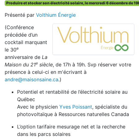
Produire et stocker son électricité solaire, le mercredi 6 décembre de 19
Présenté par
Volthium Énergie
(Conférence
précédée d’un
cocktail marquant
e
le 30
anniversaire de
La
e
Maison du 21
siècle
, de 17h à 19h. Svp réserver votre
présence à celui-ci en m'écrivant à
andre@maisonsaine.ca
.)
Potentiel et rentabilité de l’électricité solaire au
Québec
Avec le physicien
Yves Poissant
, spécialiste du
photovoltaïque à Ressources naturelles Canada
L’option tarifaire mesurage net et la recherche
dans les parcs solaires