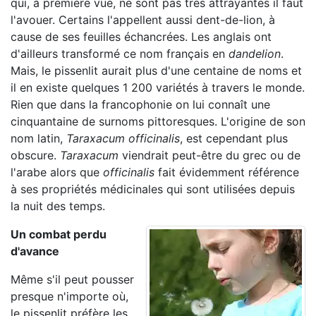
qui, à première vue, ne sont pas très attrayantes il faut
l'avouer. Certains l'appellent aussi dent-de-lion, à
cause de ses feuilles échancrées. Les anglais ont
d'ailleurs transformé ce nom français en
dandelion
.
Mais, le pissenlit aurait plus d'une centaine de noms et
il en existe quelques 1 200 variétés à travers le monde.
Rien que dans la francophonie on lui connaît une
cinquantaine de surnoms pittoresques. L'origine de son
nom latin,
Taraxacum officinalis
, est cependant plus
obscure.
Taraxacum
viendrait peut-être du grec ou de
l'arabe alors que
officinalis
fait évidemment référence
à ses propriétés médicinales qui sont utilisées depuis
la nuit des temps.
Un combat perdu
d'avance
Même s'il peut pousser
presque n'importe où,
le pissenlit préfère les