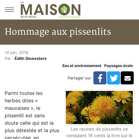
Aller au menu principal
Aller au contenu principal
Hommage aux pissenlits
Hommage aux pissenlits
Accueil
14 juin, 2016
Par :
Édith Smeesters
Articles
Eau et environnement
Paysages écolo
Eau et environnement
Eau et environnement
Facebook
Twitte
Co
Partager sur
Hommage aux pissenlits
Parmi toutes les
herbes dites «
mauvaises », le
pissenlit est sans
doute celle qui est la
Les racines de pissenlits se
plus détestée et la plus
vendaient 16 cents la livre sur le
persécutée, en