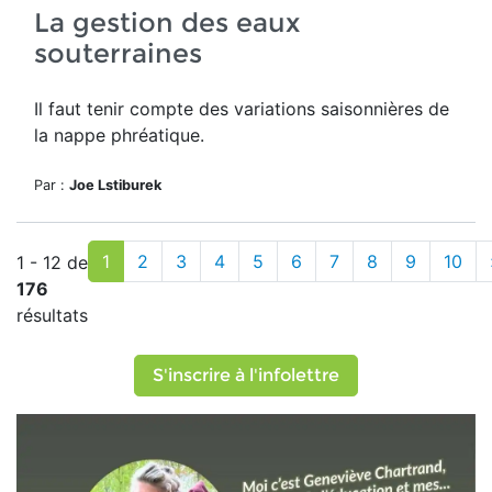
La gestion des eaux
souterraines
Il faut tenir compte des variations saisonnières de
la
nappe phréatique.
Par :
Joe Lstiburek
1
2
3
4
5
6
7
8
9
10
1 - 12 de
176
résultats
S'inscrire à l'infolettre