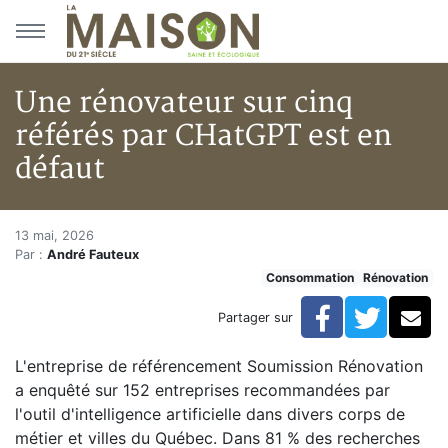
Aller au menu principal
Aller au contenu principal
Une rénovateur sur cinq
référés par CHatGPT est en
défaut
Une rénovateur sur cinq référé
Accueil
13 mai, 2026
Par :
André Fauteux
Articles
Consommation
Rénovation
Actualités
Une rénovateur sur cinq référés par CHatGPT est en 
Facebook
Twitte
Co
Partager sur
L'entreprise de référencement Soumission Rénovation
a enquêté sur 152 entreprises recommandées par
l'outil d'intelligence artificielle dans divers corps de
métier et villes du Québec. Dans 81 % des recherches