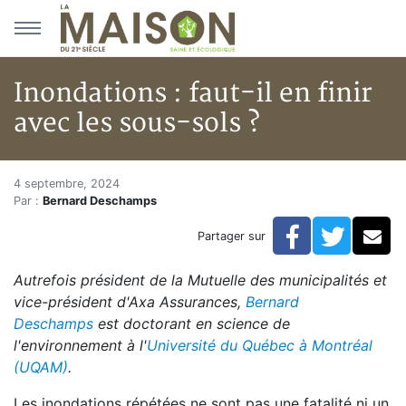
Aller au menu principal
Aller au contenu principal
Inondations : faut-il en finir
avec les sous-sols ?
Inondations : faut-il en finir a
Accueil
4 septembre, 2024
Par :
Bernard Deschamps
Articles
Actualités
Facebook
Twitte
Co
Partager sur
Inondations : faut-il en finir avec les sous-sols ?
Autrefois président de la Mutuelle des municipalités et
vice-président d'Axa Assurances,
Bernard
Deschamps
est doctorant en science de
l'environnement à l'
Université du Québec à Montréal
(UQAM)
.
Les inondations répétées ne sont pas une fatalité ni un