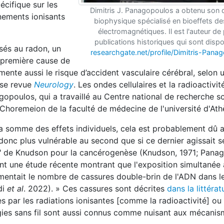
cifique sur les
Dimitris J. Panagopoulos a obtenu son 
nements ionisants
biophysique spécialisé en bioeffets 
électromagnétiques. Il est l'auteur de 
publications historiques qui sont dispo
sés au radon, un
researchgate.net/profile/Dimitris-Pana
la première cause de
ente aussi le risque d’accident vasculaire cérébral, selon 
euse revue
Neurology
. Les ondes cellulaires et la radioactivi
gopoulos, qui a travaillé au Centre national de recherche sc
Choremeion de la faculté de médecine de l'université d'Ath
la somme des effets individuels, cela est probablement dû a
 donc plus vulnérable au second que si ce dernier agissait se
" de Knudson pour la cancérogenèse (Knudson, 1971; Pana
amment une étude récente montrant que l'exposition simultané
ntait le nombre de cassures double-brin de l'ADN dans l
di
et al
. 2022). » Ces cassures sont décrites
dans la littérat
s par les radiations ionisantes [comme la radioactivité] ou
ogies sans fil sont aussi connus comme nuisant aux mécani