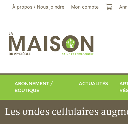
Aller au menu principal
Aller au contenu principal
Mon pa
À propos / Nous joindre
Mon compte
Ann
ABONNEMENT /
ACTUALITÉS
ART
BOUTIQUE
RÉ
Les ondes cellulaires augme