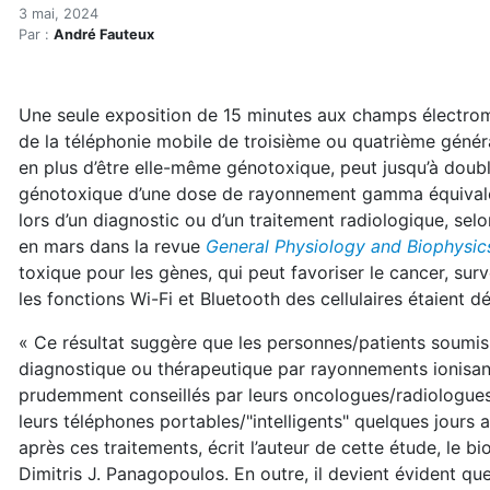
Les ondes cellulaires augme
Accueil
3 mai, 2024
Par :
André Fauteux
Articles
Actualités
Les ondes cellulaires augmentent la génotoxicité des 
Une seule exposition de 15 minutes aux champs électr
de la téléphonie mobile de troisième ou quatrième génér
en plus d’être elle-même génotoxique, peut jusqu’à doubl
génotoxique d’une dose de rayonnement gamma équivale
lors d’un diagnostic ou d’un traitement radiologique, sel
en mars dans la revue
General Physiology and Biophysic
toxique pour les gènes, qui peut favoriser le cancer, s
les fonctions Wi-Fi et Bluetooth des cellulaires étaient d
« Ce résultat suggère que les personnes/patients soumis
diagnostique ou thérapeutique par rayonnements ionisan
prudemment conseillés par leurs oncologues/radiologues 
leurs téléphones portables/"intelligents" quelques jours 
après ces traitements, écrit l’auteur de cette étude, le b
Dimitris J. Panagopoulos. En outre, il devient évident que