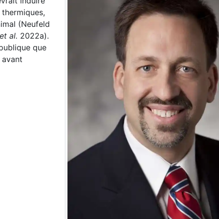
vrait induire
 thermiques,
nimal (Neufeld
et al.
2022a).
publique que
t avant