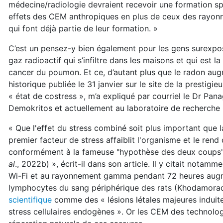
médecine/radiologie devraient recevoir une formation spé
effets des CEM anthropiques en plus de ceux des rayon
qui font déjà partie de leur formation. »
C’est un pensez-y bien également pour les gens surexpo
gaz radioactif qui s’infiltre dans les maisons et qui est 
cancer du poumon. Et ce, d’autant plus que le radon augm
historique publiée le 31 janvier sur le site de la prestigi
« état de costress », m’a expliqué par courriel le Dr Pana
Demokritos et actuellement au laboratoire de recherche 
« Que l'effet du stress combiné soit plus important que 
premier facteur de stress affaiblit l'organisme et le rend
conformément à la fameuse "hypothèse des deux coups
al
., 2022b) », écrit-il dans son article. Il y citait not
Wi-Fi et au rayonnement gamma pendant 72 heures augme
lymphocytes du sang périphérique des rats (Khodamora
scientifique
comme des « lésions létales majeures induite
stress cellulaires endogènes ». Or les CEM des technol