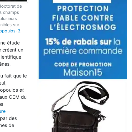
doctorat de
des champs
plusieurs
nibles sur
gopoulos-3
.
une étude
té créent un
ientifique
ènes.
u fait que le
ul,
gopoulos
et
e aux CEM du
es
ure
 par des
smes de