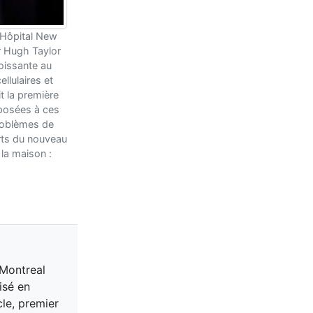
l’Hôpital New
Dr Hugh Taylor
roissante au
llulaires et
it la première
xposées à ces
roblèmes de
erts du nouveau
 la maison :
 Montreal
isé en
cle, premier