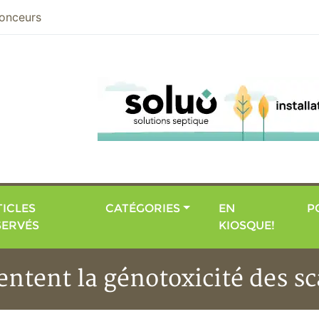
nier
onceurs
ICLES
CATÉGORIES
EN
P
SERVÉS
KIOSQUE!
ntent la génotoxicité des sc