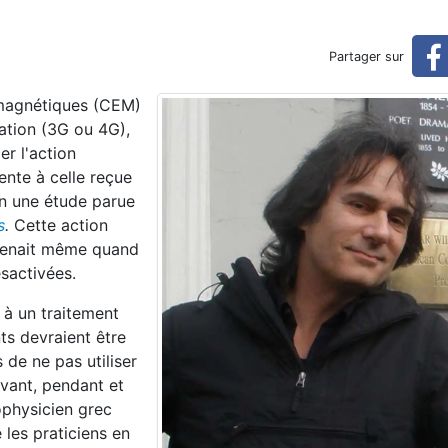
ntent la génotoxicité des sc
Partager sur
scans et de la radiothérapie
omagnétiques (CEM)
ation (3G ou 4G),
er l'action
nte à celle reçue
on une étude parue
s
.
Cette action
urvenait même quand
ésactivées.
 à un traitement
ts devraient être
de ne pas utiliser
avant, pendant et
iophysicien grec
 les praticiens en