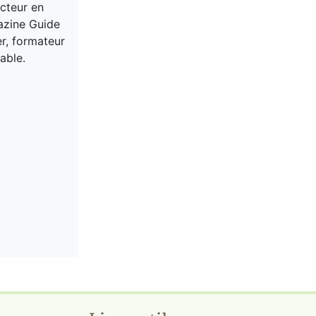
acteur en
gazine Guide
er, formateur
able.