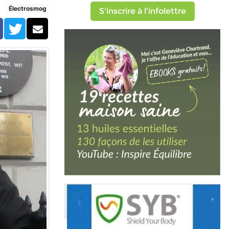
ans et de la radiothérapie
Électrosmog
S'inscrire à l'infolettre
Facebook
Twitter
Courriel