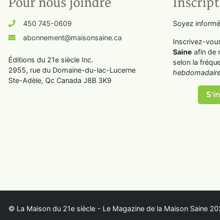
Pour nous joindre
Inscript
450 745-0609
Soyez informé
abonnement@maisonsaine.ca
Inscrivez-vou
Saine
afin de 
Éditions du 21e siècle Inc.
selon la fréqu
2955, rue du Domaine-du-lac-Lucerne
hebdomadaire
Ste-Adèle, Qc Canada J8B 3K9
S'in
© La Maison du 21e siècle - Le Magazine de la Maison Saine 202