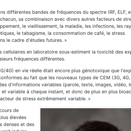
s différentes bandes de fréquences du spectre (RF, ELF, e
e chacun, sa combinaison avec divers autres facteurs de str
pement, le vieillissement, la maladie, les infections, les 
utiques, le tabagisme, la consommation de café, le stress
ns le cadre d'études futures. »
 cellulaires en laboratoire sous-estiment la toxicité des ex
sieurs fréquences différentes.
G/4G) en vie réelle était encore plus génotoxique que l'exp
conformes au fait que les nouveaux types de CEM (3G, 4G,
es d'informations variables (parole, texte, images, vidéo, I
 et variable à chaque instant, et donc de plus en plus bioac
facteur de stress extrêmement variable. »
 cours de
plus élevées
s denses et des