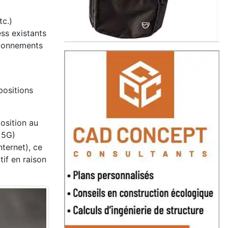
tc.)
ess existants
rayonnements
positions
osition au
 5G)
nternet), ce
tif en raison