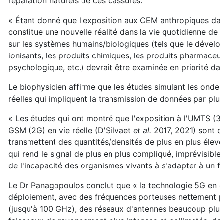
réparation naturels de ces cassures.
« Étant donné que l'exposition aux CEM anthropiques dan
constitue une nouvelle réalité dans la vie quotidienne d
sur les systèmes humains/biologiques (tels que le dévelop
ionisants, les produits chimiques, les produits pharmace
psychologique, etc.) devrait être examinée en priorité da
Le biophysicien affirme que les études simulant les ondes
réelles qui impliquent la transmission de données par plu
« Les études qui ont montré que l'exposition à l'UMTS (3
GSM (2G) en vie réelle (D'Silvaet
et al.
2017, 2021) sont 
transmettent des quantités/densités de plus en plus élevé
qui rend le signal de plus en plus compliqué, imprévisible
de l'incapacité des organismes vivants à s'adapter à un 
Le Dr Panagopoulos conclut que « la technologie 5G en
déploiement, avec des fréquences porteuses nettement 
(jusqu'à 100 GHz), des réseaux d'antennes beaucoup plu