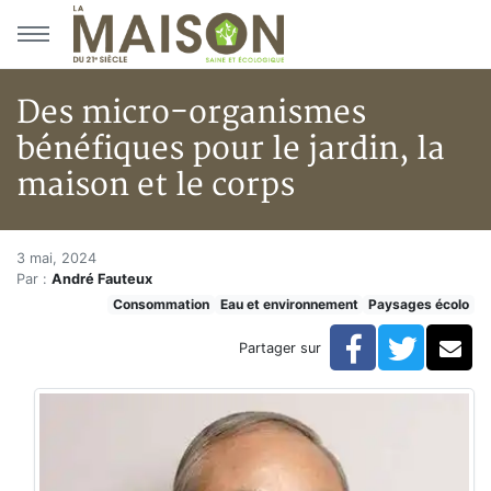
Aller au menu principal
Aller au contenu principal
Des micro-organismes
bénéfiques pour le jardin, la
maison et le corps
Des micro-organismes bénéfique
Accueil
3 mai, 2024
Par :
André Fauteux
Articles
Consommation
Eau et environnement
Paysages écolo
Eau et environnement
Eau et environnement
Facebook
Twitte
Co
Partager sur
Des micro-organismes bénéfiques pour le jardin, la ma