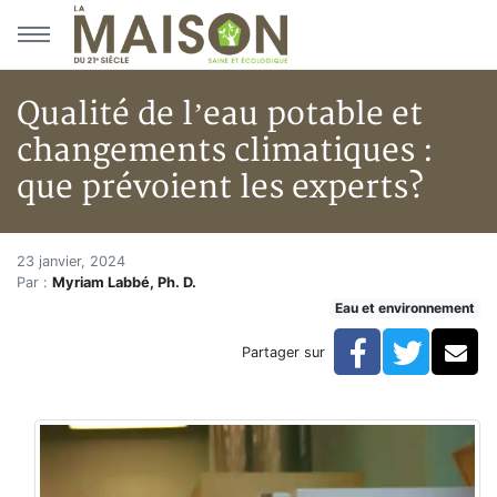
Aller au menu principal
Aller au contenu principal
Qualité de l’eau potable et
changements climatiques :
que prévoient les experts?
Qualité de l’eau potable et ch
Accueil
23 janvier, 2024
Par :
Myriam Labbé, Ph. D.
Articles
Eau et environnement
Eau et environnement
Eau et environnement
Facebook
Twitte
Co
Partager sur
Qualité de l’eau potable et changements climatiques :