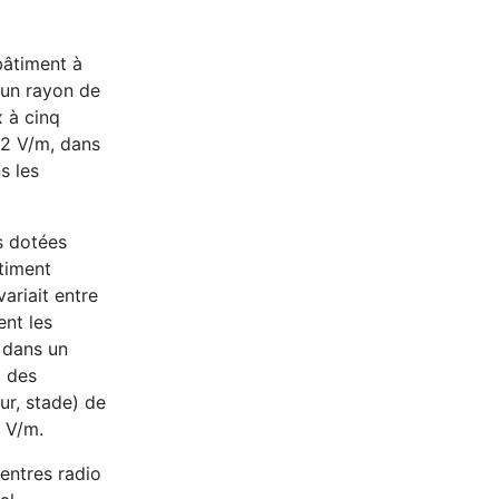
bâtiment à
 un rayon de
 à cinq
 12 V/m, dans
s les
s dotées
timent
ariait entre
ent les
é dans un
m des
ur, stade) de
3 V/m.
centres radio