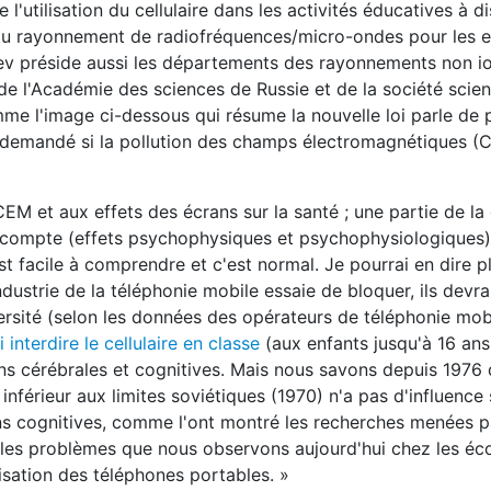
 l'utilisation du cellulaire dans les activités éducatives à d
 du rayonnement de radiofréquences/micro-ondes pour les en
iev préside aussi les départements des rayonnements non i
 de l'Académie des sciences de Russie et de la société scien
me l'image ci-dessous qui résume la nouvelle loi parle de 
i demandé si la pollution des champs électromagnétiques (C
 CEM et aux effets des écrans sur la santé ; une partie de la
en compte (effets psychophysiques et psychophysiologiques)
t facile à comprendre et c'est normal. Je pourrai en dire pl
industrie de la téléphonie mobile essaie de bloquer, ils devra
ersité (selon les données des opérateurs de téléphonie mobil
nterdire le cellulaire en classe
(aux enfants jusqu'à 16 ans
ions cérébrales et cognitives. Mais nous savons depuis 1976
férieur aux limites soviétiques (1970) n'a pas d'influence 
ons cognitives, comme l'ont montré les recherches menées p
les problèmes que nous observons aujourd'hui chez les éco
ilisation des téléphones portables. »