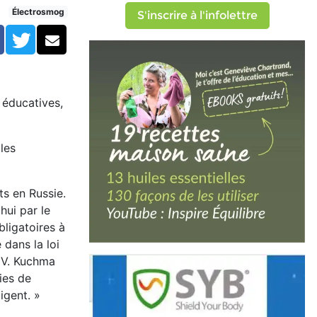
es à l'école
Électrosmog
S'inscrire à l'infolettre
Facebook
Twitter
Courriel
s éducatives,
les
ts en Russie.
hui par le
bligatoires à
 dans la loi
r V. Kuchma
ies de
igent. »