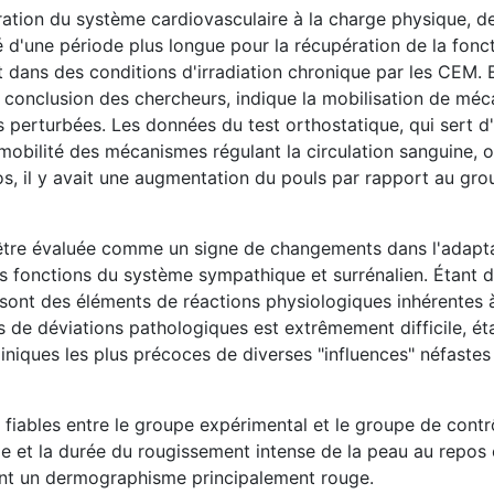
ration du système cardiovasculaire à la charge physique, de
é d'une période plus longue pour la récupération de la fonc
t dans des conditions d'irradiation chronique par les CEM
a conclusion des chercheurs, indique la mobilisation de mé
 perturbées. Les données du test orthostatique, qui sert d'
 mobilité des mécanismes régulant la circulation sanguine, 
s, il y avait une augmentation du pouls par rapport au gr
it être évaluée comme un signe de changements dans l'adapt
es fonctions du système sympathique et surrénalien. Étant 
e sont des éléments de réactions physiologiques inhérentes 
res de déviations pathologiques est extrêmement difficile, é
iniques les plus précoces de diverses "influences" néfastes
fiables entre le groupe expérimental et le groupe de contr
 et la durée du rougissement intense de la peau au repos 
ient un dermographisme principalement rouge.