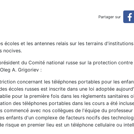
les cellulaires et les antenn
Partager sur
nes à l'école
s écoles et les antennes relais sur les terrains d'institution
s nocives.
résident du Comité national russe sur la protection contre 
Oleg A. Grigoriev :
striction concernant les téléphones portables pour les enfan
des écoles russes est inscrite dans une loi adoptée aujourd'
ablie pour la première fois dans les règlements sanitaires o
ilisation des téléphones portables dans les cours a été incluse
avons commencé avec nos collègues de l'équipe du professeu
 des enfants d'un complexe de facteurs nocifs des technolog
 risque en premier lieu est un téléphone cellulaire ou intell