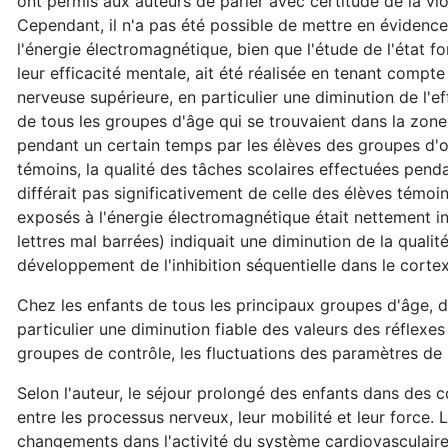
ont permis aux auteurs de parler avec certitude de la vio
Cependant, il n'a pas été possible de mettre en évidence
l'énergie électromagnétique, bien que l'étude de l'état f
leur efficacité mentale, ait été réalisée en tenant compte
nerveuse supérieure, en particulier une diminution de l'ef
de tous les groupes d'âge qui se trouvaient dans la zone
pendant un certain temps par les élèves des groupes d'ob
témoins, la qualité des tâches scolaires effectuées pend
différait pas significativement de celle des élèves témoi
exposés à l'énergie électromagnétique était nettement in
lettres mal barrées) indiquait une diminution de la qualité
développement de l'inhibition séquentielle dans le cortex
Chez les enfants de tous les principaux groupes d'âge, d
particulier une diminution fiable des valeurs des réflexe
groupes de contrôle, les fluctuations des paramètres de l'
Selon l'auteur, le séjour prolongé des enfants dans des c
entre les processus nerveux, leur mobilité et leur force
changements dans l'activité du système cardiovasculaire