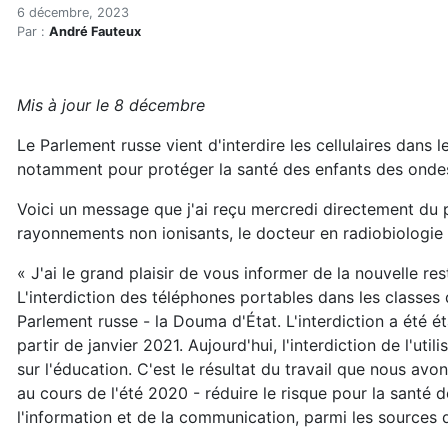
Le Parlement russe interdit 
Accueil
6 décembre, 2023
Par :
André Fauteux
Articles
Actualités
Le Parlement russe interdit les cellulaires et les anten
Mis à jour le 8 décembre
Le Parlement russe vient d'interdire les cellulaires dans le
notamment pour protéger la santé des enfants des onde
Voici un message que j'ai reçu mercredi directement du p
rayonnements non ionisants, le docteur en radiobiologie 
« J'ai le grand plaisir de vous informer de la nouvelle re
L'interdiction des téléphones portables dans les classes 
Parlement russe - la Douma d'État. L'interdiction a été ét
partir de janvier 2021. Aujourd'hui, l'interdiction de l'ut
sur l'éducation. C'est le résultat du travail que nous 
au cours de l'été 2020 - réduire le risque pour la santé
l'information et de la communication, parmi les sources de