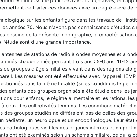
étition est impossible pour des raisons objectives, et l'app
permettent de traiter ces données avec un degré élevé de c
iologique sur les enfants figure dans les travaux de l'Insti
les années 70. Nous n'avons pas connaissance d'études sim
les besoins de la présente monographie, la caractérisation 
e l'étude sont d'une grande importance.
'antennes de stations de radio à ondes moyennes et à ond
xaminés chaque année pendant trois ans : 5-6 ans, 11-12 an
 de groupes d'âge similaires vivant dans des régions éloi
appareil. Les mesures ont été effectuées avec l'appareil IEMP
ctionnés dans la même localité (si les conditions le perme
 des enfants des groupes organisés a été étudié dans les ja
utions pour enfants, le régime alimentaire et les rations, l
 à ceux des collectivités témoins. Les conditions matérielles
s des groupes étudiés ne différaient pas de celles des gro
 un pédiatre, un neurologue et un endocrinologue. Leur état
s pathologiques visibles des organes internes et en partic
fants ont été examinés selon un schéma similaire, ce qui a p