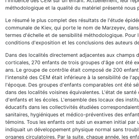
l'influence des CEM sur un enfant. Actuellement, leur rép
méthodologique et la qualité du matériel présenté nous 
Le résumé le plus complet des résultats de l'étude épidém
communale de Kiev, qui porte le nom de Marzeyev, dans 
termes d'échelle et de sensibilité méthodologique. Pour 
conditions d'exposition et les conclusions des auteurs d
Dans des localités directement adjacentes aux champs d
corticales, 270 enfants de trois groupes d'âge ont été e
ans. Le groupe de contrôle était composé de 200 enfants
l'intensité des CEM était inférieure à la sensibilité de l'
l'époque. Des groupes d'enfants comparables ont été séle
dans des localités voisines équivalentes. L'état de santé
d'enfants et les écoles. L'ensemble des locaux des instit
éducatifs dans les collectivités étudiées correspondaient
sanitaires, hygiéniques et médico-préventives des enfant
témoins. Tous les enfants ont subi un examen initial par
indiquait un développement physique normal sans trouble
organes circulatoires. Par la suite, chaque année, les en