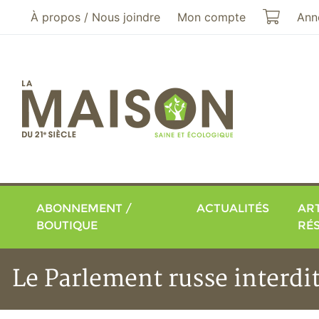
Aller au menu principal
Aller au contenu principal
Mon pa
À propos / Nous joindre
Mon compte
Ann
ABONNEMENT /
ACTUALITÉS
ART
BOUTIQUE
RÉ
Le Parlement russe interdit 