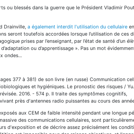
s ou blessés dans la guerre que le Président Vladimir Pouti
d Drainville,
a également interdit l'utilisation du cellulaire
en
ns seront toutefois accordées lorsque l’utilisation de ces di
gogique prises par l’enseignant, par l’état de santé d’un élè
té d’adaptation ou d’apprentissage ». Pas un mot évidemment
x ondes...
(pages 377 à 381) de son livre (en russe) Communication cell
biologiques et hygiéniques. Le pronostic des risques / Yu.
évisée. 2016. - 574 p. Il traite des symptômes cognitifs,
 vivant près d'antennes radio puissantes au cours des anné
exposés aux CEM de faible intensité pendant une longue pé
 massive des communications cellulaires, sont particulièrem
eurs d'exposition et de décrire assez précisément les condit