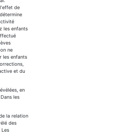
al.
'effet de
i détermine
ctivité
z les enfants
effectué
lèves
ion ne
r les enfants
orrections,
active et du
révélées, en
 Dans les
e la relation
vélé des
 Les