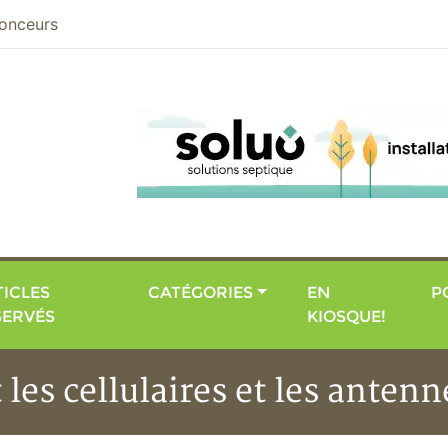
nier
onceurs
ICLES
CATÉGORIES
EN
P
SERVÉS
KIOSQUE!
les cellulaires et les antenn