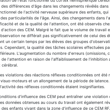
lation de l'état fonctionnel du cortex hémisphérique cérébr
 des différences d'âge dans les changements révélés dans l
onctionnel de l'activité nerveuse supérieure des enfants, qu
 des particularités de l'âge. Ainsi, des changements dans l'a
ficacité et de la qualité de l'attention, ont été observés che
 d'action des CEM. Malgré le fait que le volume de travail 
servation ne différait pas significativement de celui des é
ant un certain temps par les élèves des groupes d'observat
ns. Cependant, la qualité des tâches scolaires effectuées pa
férieure. L'augmentation du nombre d'erreurs (omissions, c
 de l'attention en raison de l'affaiblissement de l'inhibition 
 cérébral.
es violations des réactions réflexes conditionnées ont été 
s visuo-moteurs et un allongement de la période de latence.
activité des réflexes conditionnés étaient insignifiantes.
onditions d'influence des CEM peut entraîner une violation d
. Les données obtenues au cours du travail ont également ré
 des enfants vivant dans la zone d'influence de ce CEM RF.