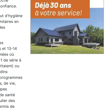
roche
onfiance.
tut d'hygiène
ilaires en
des
es
s et 13-14
gnées où
-1 de série à
ttaient) ou
rdins
es programmes
, de vie,
upes
 de santé
ulier des
ermis de