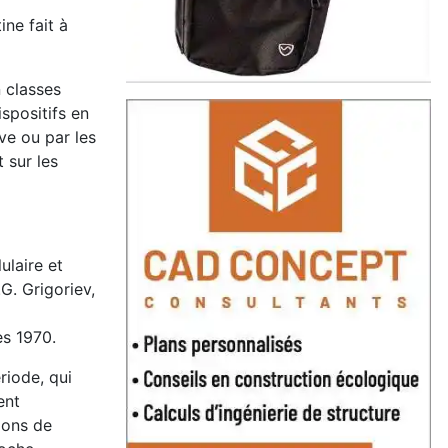
ne fait à
 classes
spositifs en
ve ou par les
 sur les
ulaire et
G. Grigoriev,
es 1970.
riode, qui
ent
ions de