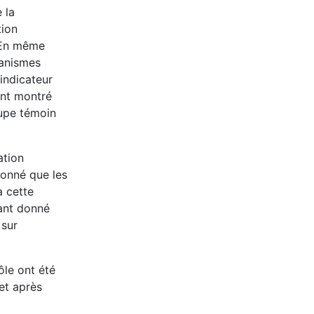
 la
tion
. En même
canismes
indicateur
ont montré
oupe témoin
ation
donné que les
à cette
tant donné
 sur
ôle ont été
et après