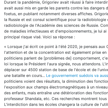
Durant la pandémie, Grigoriev avait réussi à faire interdire
avait aussi mis en garde les parents contre les dangers
foetus, en publiant notamment diverses affiches. Grigor
la Russie et est consul scientifique pour la radiobiologie
radiobiologie de l'Académie des sciences de Russie. Com
de maladies infectieuses et d'empoisonnements, je lui a
principal risque visé. Voici sa réponse :
« Lorsque j'ai écrit ce point à l'été 2020, je pensais aux
l'attention et de la concentration est également prise 
politiciens parlent de [problèmes de] comportement, c'es
loi lorsque le Président l'aura signée, nous attendons. L'
déplacer sur 4500 station de base de l'école et de l'univ
une bataille en cours...
Le gouvernement suédois va aussi i
politiciens voient des résultats, la diminution des fonct
l'exposition aux champs électromagnétiques à un niveau in
des enfants, mais entraîne une détérioration des foncti
professeur Shandala, etc. Ces recherches montrent tous 
L'interdiction dans les écoles changera la culture de l'ut