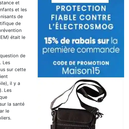
istance et
fants et les
onisants de
tifique de
prévention
EM) était le
 question de
. Les
us sur cette
ient
e), il y a
). Les
 que
sur la santé
ar le
liers.