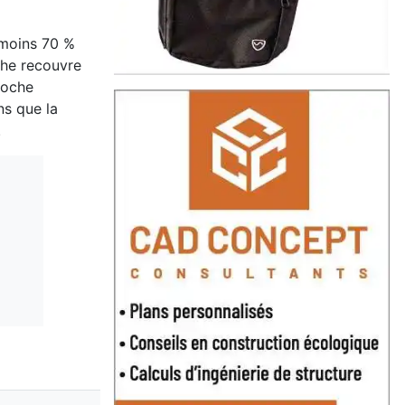
 moins 70 %
che recouvre
 roche
ns que la
.