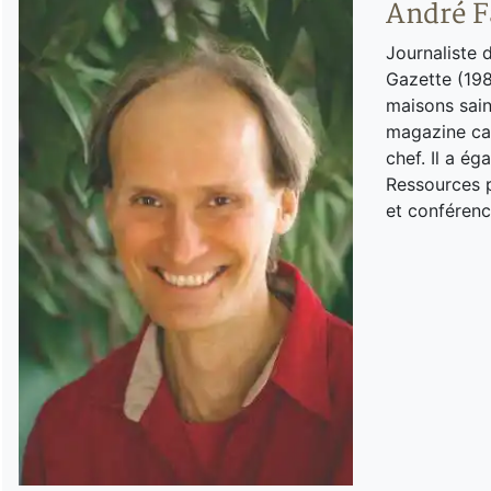
André F
Journaliste 
Gazette (198
maisons sain
magazine can
chef. Il a é
Ressources p
et conférenc