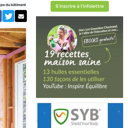
rvé)
ppe du bâtiment
S'inscrire à l'infolettre
Facebook
Twitter
Courriel