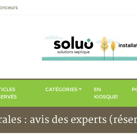
nier
onceurs
ICLES
CATÉGORIES
EN
P
SERVÉS
KIOSQUE!
ales : avis des experts (rése