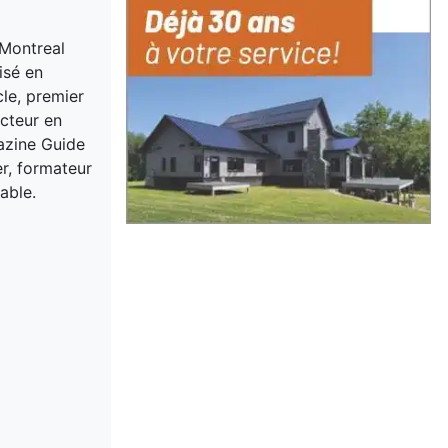
 Montreal
isé en
cle, premier
acteur en
gazine Guide
er, formateur
able.