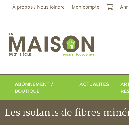
Aller au menu principal
Aller au contenu principal
Mon pa
À propos / Nous joindre
Mon compte
Ann
ABONNEMENT /
ACTUALITÉS
ART
BOUTIQUE
RÉ
Les isolants de fibres minér