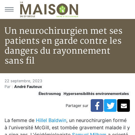
Aller au menu principal
Aller au contenu principal
Un neurochirurgien met ses
patients en garde contre les
dangers du rayonnement
sans fil
Un neurochirurgien met ses pat
Accueil
22 septembre, 2023
Par :
André Fauteux
Articles
Électrosmog
Hypersensibilités environnementales
Actualités
Un neurochirurgien met ses patients en garde contre 
Facebook
Twitte
Co
Partager sur
La femme de
Hillel Baldwin
, un neurochirurgien formé
à l'université McGill, est tombée gravement malade il y
a cinq ans. L'épidémiologiste
Samuel Milham
a orienté