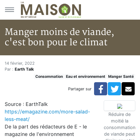
Aller au menu principal
Aller au contenu principal
Manger moins de viande,
c'est bon pour le climat
Manger moins de viande, c'est 
Accueil
14 février, 2022
Par :
Earth Talk
Articles
Consommation
Eau et environnement
Manger Santé
Eau et environnement
Eau et environnement
Facebook
Twitte
Co
Partager sur
Manger moins de viande, c'est bon pour le climat
Source : EarthTalk
https://emagazine.com/more-salad-
Réduire de
less-meat/
moitié la
De la part des rédacteurs de E - le
consommation
magazine de l'environnement
de viande peut