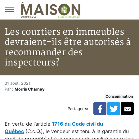
Aller au menu principal
Aller au contenu principal
Les courtiers en immeubles
devraient-ils être autorisés à
recommander des
inspecteurs?
Les courtiers en immeubles dev
Accueil
31 août, 2021
Par :
Morris Charney
Articles
Consommation
Actualités
Les courtiers en immeubles devraient-ils être autori
Facebook
Twitte
Co
Partager sur
En vertu de l’article
1716 du Code civil du
Québec
(C.c.Q.), le vendeur est tenu à la garantie du
droit de propriété
et à la garantie de qualité contre les