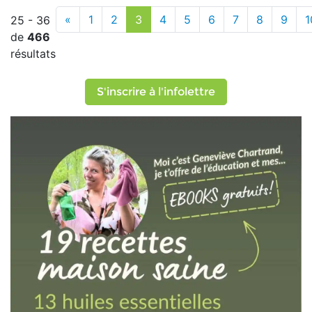
«
1
2
3
4
5
6
7
8
9
1
25 - 36
de
466
résultats
S'inscrire à l'infolettre