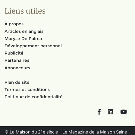
Liens utiles
À propos
Articles en anglais
Maryse De Palma
Développement personnel
Publicité
Partenaires
Annonceurs
Plan de site
Termes et conditions
Politique de confidentialité
Facebook
LinkedIn
You
© La Maison du 21e siècle - Le Magazine de la Maison Saine