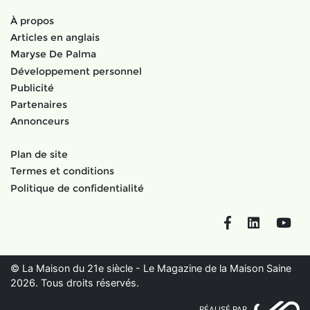
À propos
Articles en anglais
Maryse De Palma
Développement personnel
Publicité
Partenaires
Annonceurs
Plan de site
Termes et conditions
Politique de confidentialité
Facebook
LinkedIn
You
© La Maison du 21e siècle - Le Magazine de la Maison Saine
2026. Tous droits réservés.
RÉALISÉ PAR