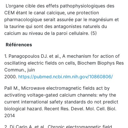
L’organe cible des effets pathophysiologiques des
CEM étant le canal calcique, une protection
pharmacologique serait assurée par le magnésium et
la taurine qui sont des antagonistes naturels du
calcium au niveau de la paroi cellulaire. (5)
Références
1. Panagopoulos DJ. et al., A mechanism for action of
oscillating electric fields on cells, Biochem Biophys Res
Commun., juin
2000.
https://pubmed.ncbi.nlm.nih.gov/10860806/
Pall M., Microwave electromagnetic fields act by
activating voltage-gated calcium channels: why the
current international safety standards do not predict
biological hazard. Recent Res. Devel. Mol. Cell. Biol.
2014
2. Di Carlo A. et al., Chronic electromagnetic field