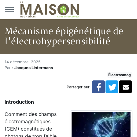
Aller au menu principal
Aller au contenu principal
Mécanisme épigénétique de
l'électrohypersensibilité
Mécanisme épigénétique de l'é
Accueil
14 décembre, 2025
Par :
Jacques Lintermans
Articles
Électrosmog
Électrosmog
Mécanisme épigénétique de l'électrohypersensibilité
Facebook
Twitte
Co
Partager sur
Introduction
Comment des champs
électromagnétiques
(CEM) constitués de
photons de trop faible