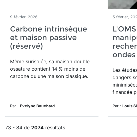
9 février, 2026
5 février, 20
Carbone intrinsèque
L'OMS
et maison passive
manipu
(réservé)
recher
ondes
Même surisolée, sa maison double
ossature contient 14 % moins de
Les études
carbone qu'une maison classique.
dangers s
minimisée
financée p
Par :
Evelyne Bouchard
Par :
Louis S
73 - 84 de
2074
résultats