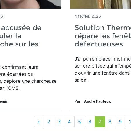
26
4 février, 2026
 accusée de
Solution Therm
ler la
répare les fenê
che sur les
défectueuses
J’ai pu remplacer moi-m
serrure brisée qui m’emp
 confirmant leurs
d’ouvrir une fenêtre dan
ont écartées ou
salon.
s, déplore une chercheuse
ar l'OMS.
lesin
Par :
André Fauteux
«
2
3
4
5
6
7
8
9