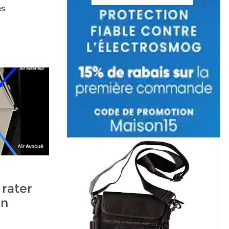
es
rater
un