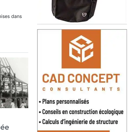
ises dans
vée