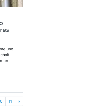
o
tres
ême une
êchait
s mon
10
11
»