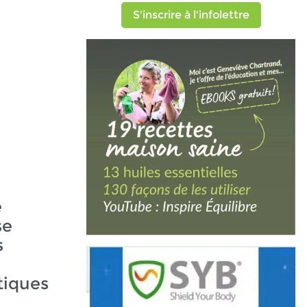
S'inscrire à l'infolettre
e
se
s
iques