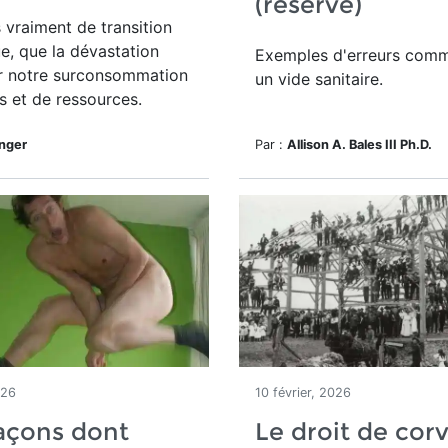
(réservé)
s vraiment de transition
e, que la dévastation
Exemples d'erreurs comm
r notre surconsommation
un vide sanitaire.
s et de ressources.
inger
Par :
Allison A. Bales III Ph.D.
026
10 février, 2026
açons dont
Le droit de cor