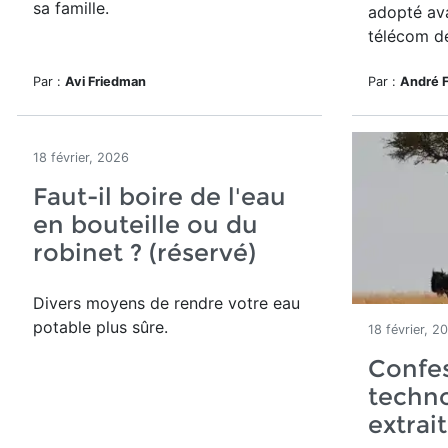
sa famille.
adopté ava
télécom d
Par :
Avi Friedman
Par :
André 
18 février, 2026
Faut-il boire de l'eau
en bouteille ou du
robinet ? (réservé)
Divers moyens de rendre votre eau
potable plus sûre.
18 février, 2
Confes
techno
extrait