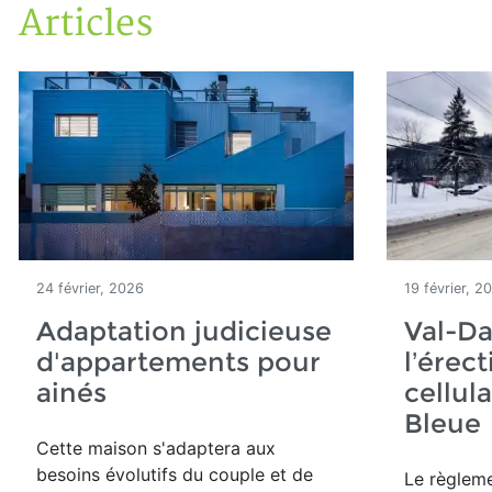
Articles
Accueil
Articles
24 février, 2026
19 février, 2
Adaptation judicieuse
Val-Da
d'appartements pour
l’érec
ainés
cellula
Bleu
Cette maison
s'adaptera aux
besoins évolutifs du couple et de
Le règleme