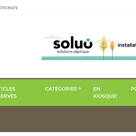
nier
onceurs
ICLES
CATÉGORIES
EN
P
SERVÉS
KIOSQUE!