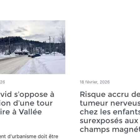
026
18 février, 2026
vid s’oppose à
Risque accru d
tion d’une tour
tumeur nerveu
ire à Vallée
chez les enfant
e
surexposés aux
champs magnét
nt d'urbanisme doit être