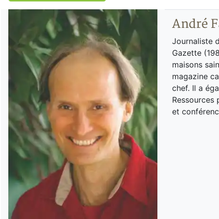
André F
Journaliste 
Gazette (198
maisons sain
magazine can
chef. Il a é
Ressources p
et conférenc