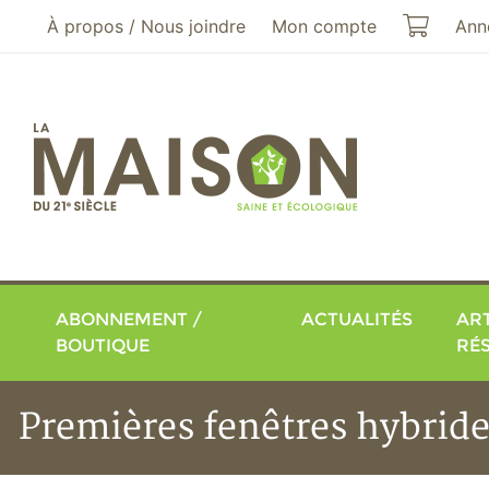
Aller au menu principal
Aller au contenu principal
Mon pa
À propos / Nous joindre
Mon compte
Ann
ABONNEMENT /
ACTUALITÉS
ART
BOUTIQUE
RÉ
Premières fenêtres hybride