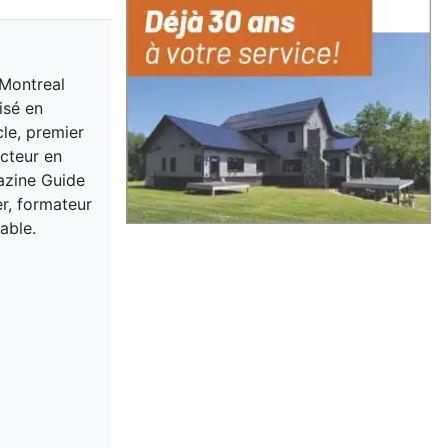
 Montreal
isé en
cle, premier
acteur en
gazine Guide
er, formateur
able.