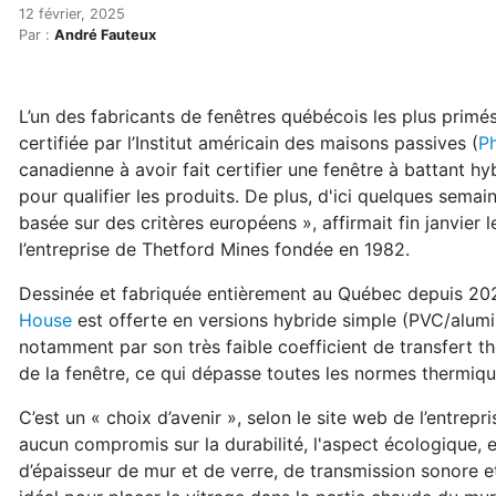
Premières fenêtres hybride
Accueil
12 février, 2025
Par :
André Fauteux
Articles
Énergie
Chauffage
L’un des fabricants de fenêtres québécois les plus primé
Premières fenêtres hybrides certifiées Passive House
certifiée par l’Institut américain des maisons passives (
Ph
canadienne à avoir fait certifier une fenêtre à battant hy
pour qualifier les produits. De plus, d'ici quelques semain
basée sur des critères européens », affirmait fin janvier 
l’entreprise de Thetford Mines fondée en 1982.
Dessinée et fabriquée entièrement au Québec depuis 202
House
est offerte en versions hybride simple (PVC/alum
notamment par son très faible coefficient de transfert t
de la fenêtre, ce qui dépasse toutes les normes thermiqu
C’est un « choix d’avenir », selon le site web de l’entrep
aucun compromis sur la durabilité, l'aspect écologique, 
d’épaisseur de mur et de verre, de transmission sonore 