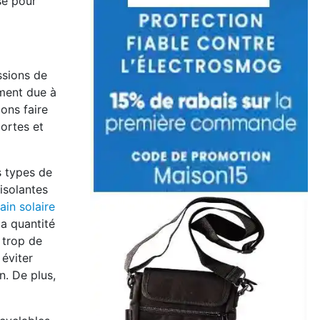
sé pour
ssions de
ement due à
ons faire
portes et
s types de
 isolantes
ain solaire
la quantité
 trop de
 éviter
n. De plus,