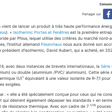
s certifiées Passive House
Consom
Partager sur
s vient de lancer un produit à très haute performance éner
ius
). «
Isothermic Portes et Fenêtres
est la première entrep
bride par Phius, lequel utilise des critères du marché nord-
es, l’Institut allemand
Passivhaus
nous aura donné son accr
le président d’Isothermic, David Aubert, qui a acheté, en 20
4, avec deux instances de brevets internationaux, la
Série
inium) ou double (aluminium /PVC/ aluminium). Cette série
1
hermique (U)
équivalant à une valeur isolante de R-7,1 pour
es exigées.
rise : « elle a été spécialement conçue pour ceux qui ne con
et qui désirent également dépasser les standards » en term
1/16
et de résistance thermique. Avec son cadre de 7
pouces 