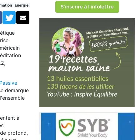
mation
Énergie
S'inscrire à l'infolettre
Facebook
Twitter
Courriel
gétique
rise
américain
éditation
22,
 Passive
 se démarque
 l'ensemble
sentent à
es
de profond,