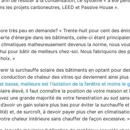
 afin de résister à la condensation, ce système « a été pen
dans les projets carboneutres, LEED et Passive House ».
core très peu en demande? « Trente-huit pour cent des émi
erte d'énergie dans les bâtiments, celle-ci étant principal
s climatiques malheureusement devenus la norme, nous voul
d'hui pour bâtir de meilleurs chez-soi. Nous fabriquons des 
hoix. »
nir la surchauffe solaire des bâtiments en optant pour de
 la conduction de chaleur des vitres qui deviennent ainsi plus
st basse, meilleure est l'isolation de la fenêtre et moins le g
laire élevé, il faut connaître la position de votre maison et 
 avez une grande majorité de votre fenestration au sud sans
avoir un gain solaire plus bas pour éviter la surchauffe et
lité) et, de surcroît, à devoir payer plus cher en climatisatio
votre chaleur intérieure sans chauffer de façon excessive. »