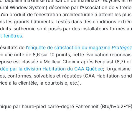
c, laquelle maximise l’utilisation de matériaux recyclés et r
tural Window System) décernée par l’Association de vitrerie
’un produit de fenestration architecturale a atteint les plus
ns les grands bâtiments. Testés dans des conditions extrê
roduits Isothermic sont posés par des installateurs formés a
t fenêtres
.
résultats de
l’enquête de satisfaction du magazine
Protégez
c une note de 8,6 sur 10 points, cette évaluation reconnais
eprise est classée « Meilleur Choix » après Fenplast (8,7) e
ée par la division Habitation du CAA Québec
; l’organism
ntes, conformes, solvables et réputées (CAA Habitation son
e à la clientèle, la courtoisie, etc.).
annique par heure-pied carré-degré Fahrenheit (Btu/h•pi2•°F