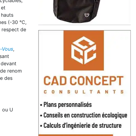
ecyclables,
 et
 hauts
mes (-30 °C,
u respect de
-Vous
,
sant
t devant
e de renom
de des
) ou U