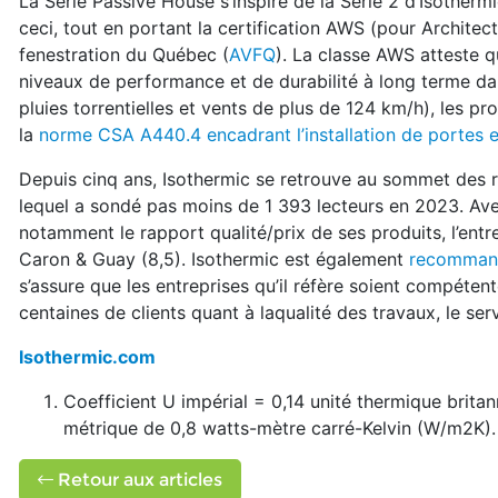
La Série Passive House s’inspire de la Série 2 d’Isothermi
ceci, tout en portant la certification AWS (pour Architec
fenestration du Québec (
AVFQ
). La classe AWS atteste qu
niveaux de performance et de durabilité à long terme da
pluies torrentielles et vents de plus de 124 km/h), les p
la
norme CSA A440.4 encadrant l’installation de portes e
Depuis cinq ans, Isothermic se retrouve au sommet des 
lequel a sondé pas moins de 1 393 lecteurs en 2023. Ave
notamment le rapport qualité/prix de ses produits, l’entr
Caron & Guay (8,5). Isothermic est également
recommand
s’assure que les entreprises qu’il réfère soient compéte
centaines de clients quant à laqualité des travaux, le servic
Isothermic.com
Coefficient U impérial = 0,14 unité thermique brit
métrique de 0,8 watts-mètre carré-Kelvin (W/m2K).
Retour aux articles