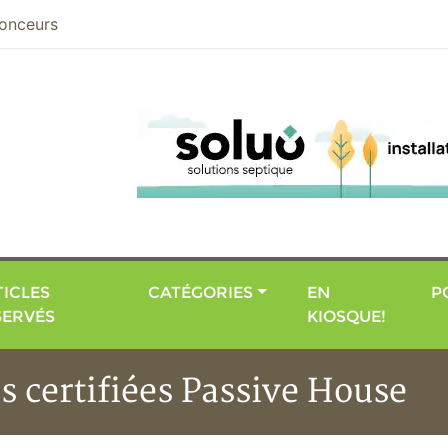
nier
onceurs
ICLES
CATÉGORIES
EN
P
SERVÉS
KIOSQUE!
s certifiées Passive House