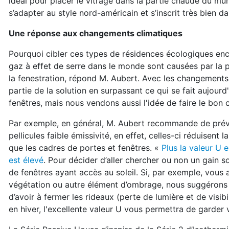
idéal pour placer le vitrage dans la partie chaude du mur
s’adapter au style nord-américain et s’inscrit très bien 
Une réponse aux changements climatiques
Pourquoi cibler ces types de résidences écologiques en
gaz à effet de serre dans le monde sont causées par la p
la fenestration, répond M. Aubert. Avec les changement
partie de la solution en surpassant ce qui se fait aujour
fenêtres, mais nous vendons aussi l'idée de faire le bon c
Par exemple, en général, M. Aubert recommande de préve
pellicules faible émissivité, en effet, celles-ci réduisent
que les cadres de portes et fenêtres. «
Plus la valeur U e
est élevé
. Pour décider d’aller chercher ou non un gain so
de fenêtres ayant accès au soleil. Si, par exemple, vous
végétation ou autre élément d’ombrage, nous suggérons d’
d’avoir à fermer les rideaux (perte de lumière et de visibi
en hiver, l'excellente valeur U vous permettra de garder 