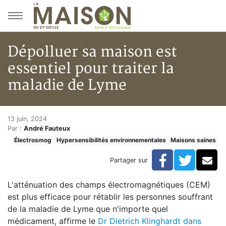
Aller au menu principal
Aller au contenu principal
Dépolluer sa maison est
essentiel pour traiter la
maladie de Lyme
Dépolluer sa maison est essent
Accueil
13 juin, 2024
Par :
André Fauteux
Articles
Électrosmog
Hypersensibilités environnementales
Maisons saines
Maisons saines
Hypersensibilités environnementales
Facebook
Twitte
Co
Partager sur
Dépolluer sa maison est essentiel pour traiter la mal
L'atténuation des champs électromagnétiques (CEM)
est plus efficace pour rétablir les personnes souffrant
de la maladie de Lyme que n'importe quel
médicament, affirme le
Dr Dietrich Klinghardt dans