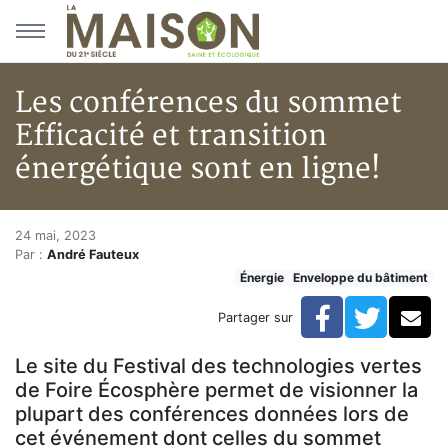
Aller au menu principal
Aller au contenu principal
Les conférences du sommet
Efficacité et transition
énergétique sont en ligne!
Les conférences du sommet Effi
Accueil
24 mai, 2023
Par :
André Fauteux
Articles
Énergie
Enveloppe du bâtiment
Énergie
Chauffage
Facebook
Twitte
Co
Partager sur
Les conférences du sommet Efficacité et transition én
Le site du Festival des technologies vertes
de Foire Écosphère permet de visionner la
plupart des conférences données lors de
cet événement dont celles du sommet