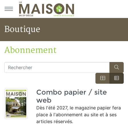
Aller au menu principal
Aller au contenu principal
Boutique
Abonnement
Accueil
Boutique
Rechercher
Rec
Combo papier / site
web
Dès l'été 2027, le magazine papier fera
place à l'abonnement au site et à ses
articles réservés.