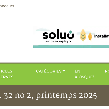
nier
onceurs
ICLES
CATÉGORIES
EN
P
SERVÉS
KIOSQUE!
. 32 no 2, printemps 2025