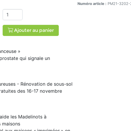
. 32 no 2, printemps 2025
Numéro article :
PM21-3202-
Ajouter au panier
anceuse »
prostate qui signale un
ureuses - Rénovation de sous-sol
ratuites des 16-17 novembre
aide les Madelinots à
s maisons
cal aux maisons « imprimées » en