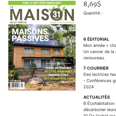
8,69$
La Maison du 21e siècle Vol
Accueil
Boutique
Quantité :
La Maison du 21e siècle Vol. 32 no 2, printemps 2025
6 ÉDITORIAL
Mon année « ch
Un cancer de la 
renouveau.
7 COURRIER
Des lectrices he
- Conférences g
2024
ACTUALITÉS
8 Écohabitation 
décarboner leur
10 De l’achat lo