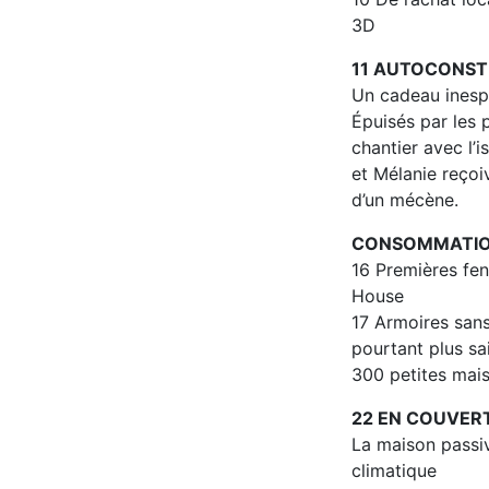
3D
11 AUTOCONS
Un cadeau inesp
Épuisés par les p
chantier avec l’i
et Mélanie reçoi
d’un mécène.
CONSOMMATI
16 Premières fen
House
17 Armoires san
pourtant plus sa
300 petites mais
22 EN COUVER
La maison passiv
climatique