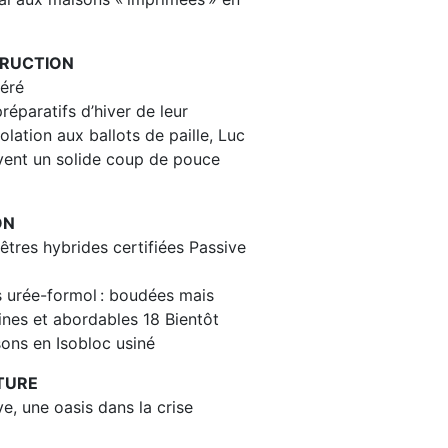
TRUCTION
éré
réparatifs d’hiver de leur
solation aux ballots de paille, Luc
vent un solide coup de pouce
ON
êtres hybrides certifiées Passive
s urée-formol : boudées mais
ines et abordables 18 Bientôt
ons en Isobloc usiné
TURE
e, une oasis dans la crise