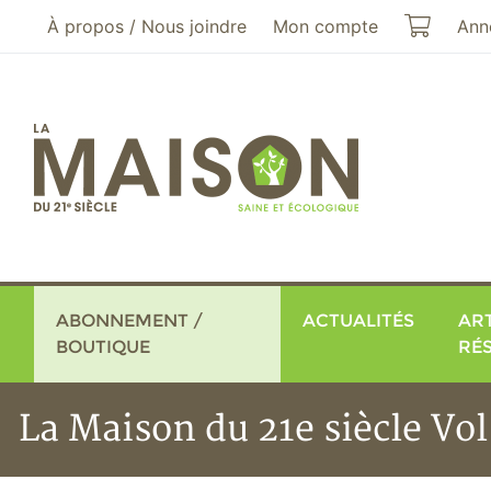
Aller au menu principal
Aller au contenu principal
Mon pa
À propos / Nous joindre
Mon compte
Ann
ABONNEMENT /
ACTUALITÉS
ART
BOUTIQUE
RÉ
La Maison du 21e siècle Vol