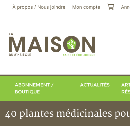
Aller au menu principal
Aller au contenu principal
Mon pa
À propos / Nous joindre
Mon compte
Ann
ABONNEMENT /
ACTUALITÉS
ART
BOUTIQUE
RÉ
40 plantes médicinales pou