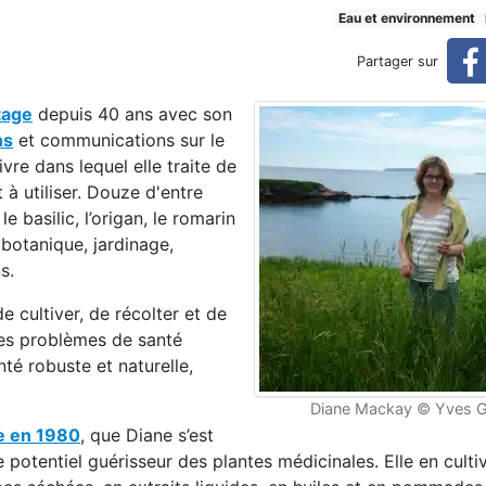
r la pharmacie familiale
Eau et environnement
Partager sur
tage
depuis 40 ans avec son
ns
et communications sur le
re dans lequel elle traite de
 à utiliser. Douze d'entre
basilic, l’origan, le romarin
, botanique, jardinage,
ons.
 cultiver, de récolter et de
des problèmes de santé
té robuste et naturelle,
Diane Mackay © Yves 
e en 1980
, que Diane s’est
ste potentiel guérisseur des plantes médicinales. Elle en culti