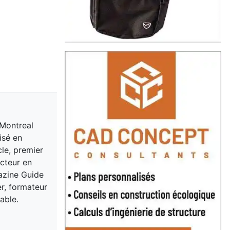
 Montreal
isé en
cle, premier
acteur en
gazine Guide
er, formateur
able.