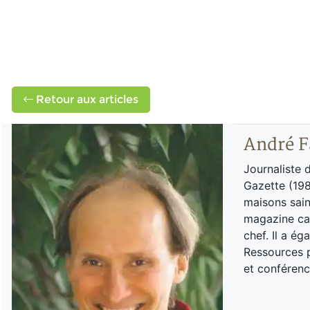
Retour aux articles
André F
Journaliste 
Gazette (198
maisons sain
magazine can
chef. Il a é
Ressources p
et conférenc