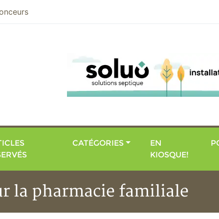
nier
onceurs
ICLES
CATÉGORIES
EN
P
SERVÉS
KIOSQUE!
r la pharmacie familiale