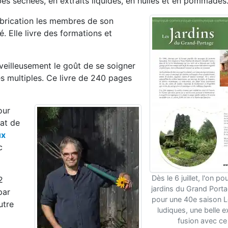
bes séchées, en extraits liquides, en huiles et en pommades
abrication les membres de son
. Elle livre des formations et
eilleusement le goût de se soigner
s multiples. Ce livre de 240 pages
our
at de
ux
c
Dès le 6 juillet, l'on po
2
jardins du Grand Porta
par
pour une 40e saison 
utre
ludiques, une belle 
fusion avec ce 