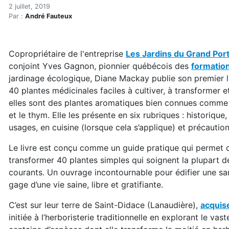
40 plantes médicinales pou
Accueil
2 juillet, 2019
Par :
André Fauteux
Articles
Eau et environnement
Eau et environnement
Copropriétaire de l'entreprise
Les Jardins du Grand Por
40 plantes médicinales pour la pharmacie familiale
conjoint Yves Gagnon, pionnier québécois des
formatio
jardinage écologique, Diane Mackay publie son premier liv
40 plantes médicinales faciles à cultiver, à transformer et
elles sont des plantes aromatiques bien connues comme le 
et le thym. Elle les présente en six rubriques : historique
usages, en cuisine (lorsque cela s’applique) et précauti
Le livre est conçu comme un guide pratique qui permet de
transformer 40 plantes simples qui soignent la plupart 
courants. Un ouvrage incontournable pour édifier une san
gage d’une vie saine, libre et gratifiante.
C’est sur leur terre de Saint-Didace (Lanaudière),
acquis
initiée à l’herboristerie traditionnelle en explorant le va