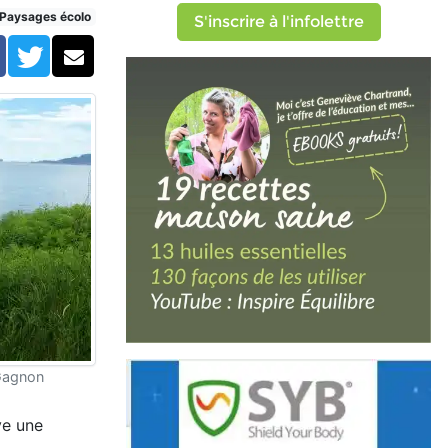
Paysages écolo
S'inscrire à l'infolettre
Facebook
Twitter
Courriel
Gagnon
ve une