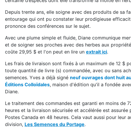
centaine d’espèces dont elle transforme la moitié en her
Depuis trente ans, elle soigne avec des produits de sa f
entourage qui ont pu constater leur prodigieuse efficacité
prononce des conférences sur le sujet.
Avec une plume simple et fluide, Diane communique merv
et de soigner ses proches avec des herbes aux propriété
coûte 29,95 $ et l'on peut en lire un
extrait ici
.
Les frais de livraison sont fixés à un maximum de 12 $ p
toute quantité de livre (s) commandée, avec ou sans ach
semences. Yves a déjà signé
neuf ouvrages dont huit a
Éditions Colloïdales
, maison d'édition qu'il a fondée ave
Diane.
Le traitement des commandes est garanti en moins de 7
heures et la livraison sécurisée et accélérée est assurée 
Postes Canada en 48 heures. Cela vaut aussi pour leur a
division,
Les Semences du Portage
.