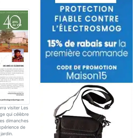
.
urra visiter Les
ge qui célèbre
Les dimanches
expérience de
jardin.