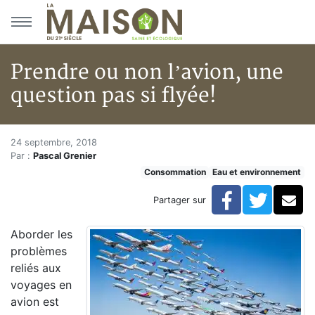
Aller au menu principal
Aller au contenu principal
Prendre ou non l’avion, une
question pas si flyée!
Prendre ou non l’avion, une que
Accueil
24 septembre, 2018
Par :
Pascal Grenier
Articles
Consommation
Eau et environnement
Eau et environnement
Eau et environnement
Facebook
Twitte
Co
Partager sur
Prendre ou non l’avion, une question pas si flyée!
Aborder les
problèmes
reliés aux
voyages en
avion est