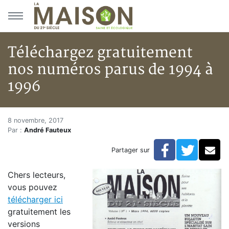
Aller au menu principal
Aller au contenu principal
Téléchargez gratuitement
nos numéros parus de 1994 à
1996
Téléchargez gratuitement nos 
Accueil
8 novembre, 2017
Par :
André Fauteux
Articles
Archives du magazine
Facebook
Twitte
Co
Partager sur
Téléchargez gratuitement nos numéros parus de 1994
Chers lecteurs,
vous pouvez
télécharger ici
gratuitement les
versions