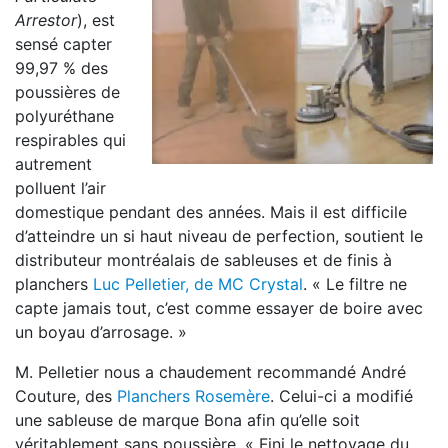
Arrestor
), est
sensé capter
99,97 % des
poussières de
polyuréthane
respirables qui
autrement
polluent l’air
domestique pendant des années. Mais il est difficile
d’atteindre un si haut niveau de perfection, soutient le
distributeur montréalais de sableuses et de finis à
planchers
Luc Pelletier, de MC Crystal
. « Le filtre ne
capte jamais tout, c’est comme essayer de boire avec
un boyau d’arrosage. »
M. Pelletier nous a chaudement recommandé André
Couture, des
Planchers Rosemère
. Celui-ci a modifié
une sableuse de marque Bona afin qu’elle soit
véritablement sans poussière. « Fini le nettoyage du