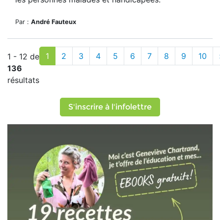
Par :
André Fauteux
1
2
3
4
5
6
7
8
9
10
1 - 12 de
136
résultats
S'inscrire à l'infolettre