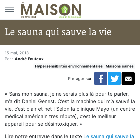
Aller au menu principal
Aller au contenu principal
Le sauna qui sauve la vie
Le sauna qui sauve la vie
Accueil
15 mai, 2013
Par :
André Fauteux
Articles
Hypersensibilités environnementales
Maisons saines
Maisons saines
Hypersensibilités environnementales
Facebook
Twitte
Co
Partager sur
Le sauna qui sauve la vie
« Sans mon sauna, je ne serais plus là pour te parler,
m’a dit Daniel Genest. C’est la machine qui m’a sauvé la
vie, c’est clair et net ! Selon la clinique Mayo (un centre
médical américain très réputé), c’est le meilleur
appareil pour se désintoxiquer. »
Lire notre entrevue dans le texte
Le sauna qui sauve la