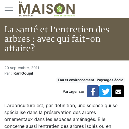
Aller au menu principal
Aller au contenu principal
La santé et l’entretien des
arbres : avec qui fait-on
affaire?
La santé et l’entretien des arbr
Accueil
20 septembre, 2011
Par :
Karl Goupil
Articles
Eau et environnement
Paysages écolo
Eau et environnement
Eau et environnement
Facebook
Twitte
Co
Partager sur
La santé et l’entretien des arbres : avec qui fait-on aff
L’arboriculture est, par définition, une science qui se
spécialise dans la préservation des arbres
ornementaux dans les espaces aménagés. Elle
concerne aussi l’entretien des arbres isolés ou en