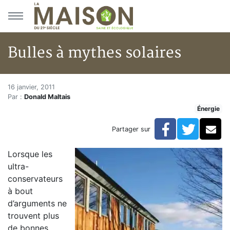
Aller au menu principal
Aller au contenu principal
Bulles à mythes solaires
Bulles à mythes solaires
Accueil
16 janvier, 2011
Par :
Donald Maltais
Articles
Énergie
Énergie
Chauffage
Facebook
Twitte
Co
Partager sur
Bulles à mythes solaires
Lorsque les
ultra-
conservateurs
à bout
d’arguments ne
trouvent plus
de bonnes