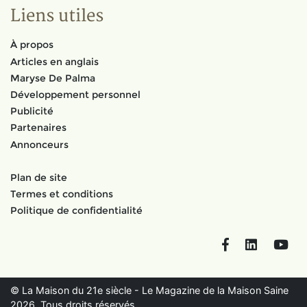
Liens utiles
À propos
Articles en anglais
Maryse De Palma
Développement personnel
Publicité
Partenaires
Annonceurs
Plan de site
Termes et conditions
Politique de confidentialité
Facebook
LinkedIn
You
© La Maison du 21e siècle - Le Magazine de la Maison Saine
2026. Tous droits réservés.