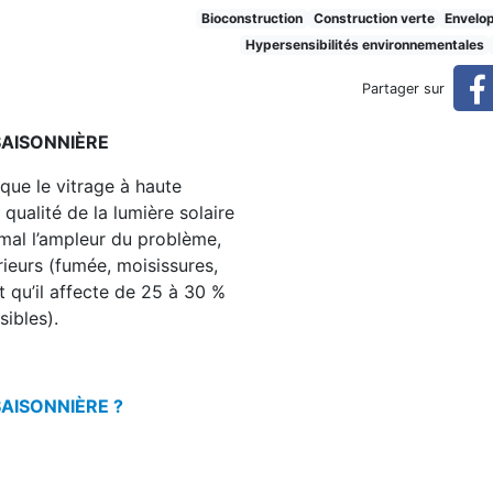
sonnière
Bioconstruction
Construction verte
Envelo
Hypersensibilités environnementales
Partager sur
SAISONNIÈRE
que le vitrage à haute
 qualité de la lumière solaire
mal l’ampleur du problème,
rieurs (fumée, moisissures,
t qu’il affecte de 25 à 30 %
ibles).
AISONNIÈRE ?