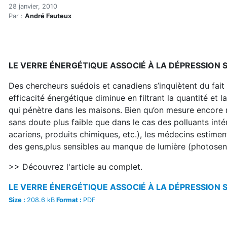
Vitrages et dépression sai
Accueil
28 janvier, 2010
Par :
André Fauteux
Articles
Maisons saines
Hypersensibilités environnementales
Vitrages et dépression saisonnière
LE VERRE ÉNERGÉTIQUE ASSOCIÉ À LA DÉPRESSION 
Des chercheurs suédois et canadiens s’inquiètent du fait 
efficacité énergétique diminue en filtrant la quantité et la
qui pénètre dans les maisons. Bien qu’on mesure encore 
sans doute plus faible que dans le cas des polluants inté
acariens, produits chimiques, etc.), les médecins estimen
des gens,plus sensibles au manque de lumière (photosens
>> Découvrez l'article au complet.
LE VERRE ÉNERGÉTIQUE ASSOCIÉ À LA DÉPRESSION S
Size :
208.6 kB
Format :
PDF