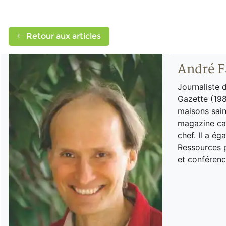
Retour aux articles
André F
Journaliste 
Gazette (198
maisons sain
magazine can
chef. Il a é
Ressources p
et conférenc