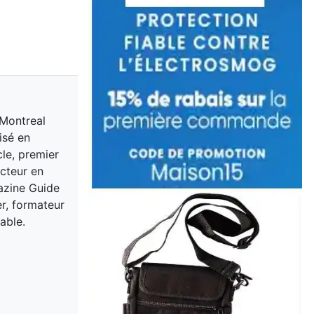
 Montreal
isé en
cle, premier
acteur en
gazine Guide
er, formateur
able.