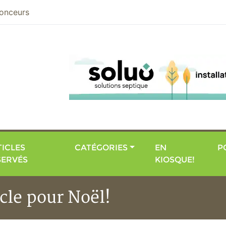
nier
onceurs
ICLES
CATÉGORIES
EN
P
SERVÉS
KIOSQUE!
cle pour Noël!