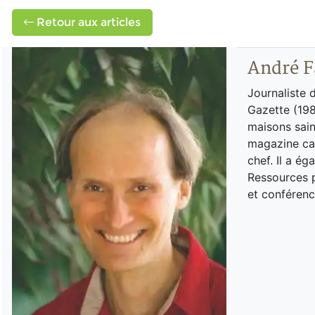
Retour aux articles
André F
Journaliste 
Gazette (198
maisons sain
magazine can
chef. Il a é
Ressources p
et conférenc