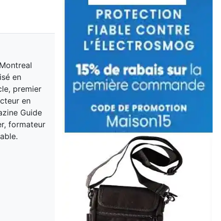
 Montreal
isé en
cle, premier
acteur en
gazine Guide
er, formateur
able.