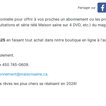
cle pour Noël!
Partager sur
tionnelle pour offrir à vos proches un abonnement ou les pr
ultations et série télé Maison saine sur 4 DVD, etc.) du ma
a25
en faisant tout achat dans notre boutique en ligne à l'a
ulement.
e 450 745-0609.
onnement@maisonsaine.ca
.
 rêves les plus chers se réalisent en 2026!