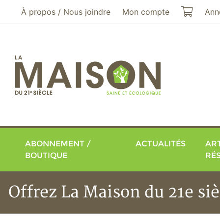
Aller au menu principal
Aller au contenu principal
Mon pa
À propos / Nous joindre
Mon compte
Ann
ABONNEMENT /
ACTUALITÉS
ART
BOUTIQUE
RÉ
Offrez La Maison du 21e siè