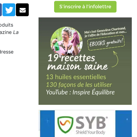
S'inscrire à l'infolettre
Facebook
Twitter
Courriel
oduits
gazine
La
dresse