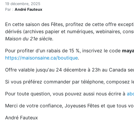
Offrez La Maison du 21e siè
Accueil
19 décembre, 2025
Par :
André Fauteux
Articles
Actualités
En cette saison des Fêtes, profitez de cette offre excep
Offrez La Maison du 21e siècle pour Noël!
dérivés (archives papier et numériques, webinaires, cons
Maison du 21e siècl
e.
Pour profiter d'un rabais de 15 %, inscrivez le code
may
https://maisonsaine.ca/boutique
.
Offre valable jusqu'au 24 décembre à 23h au Canada se
Si vous préférez commander par téléphone, composez l
Pour toute question, vous pouvez aussi nous écrire à
ab
Merci de votre confiance, Joyeuses Fêtes et que tous vos
André Fauteux