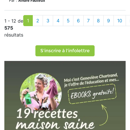
Par :
André Fauteux
1
2
3
4
5
6
7
8
9
10
1 - 12 de
575
résultats
S'inscrire à l'infolettre