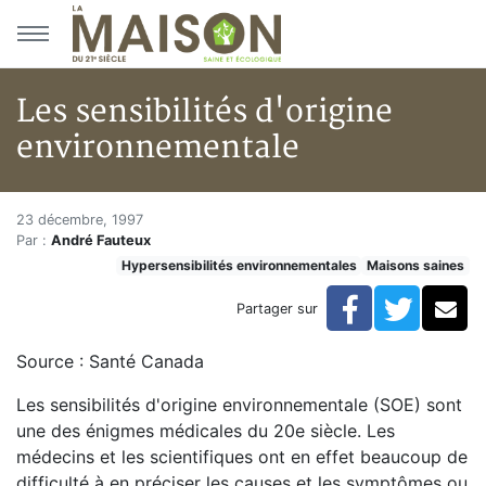
Aller au menu principal
Aller au contenu principal
Les sensibilités d'origine
environnementale
Les sensibilités d'origine env
Accueil
23 décembre, 1997
Par :
André Fauteux
Articles
Hypersensibilités environnementales
Maisons saines
Maisons saines
Hypersensibilités environnementales
Facebook
Twitte
Co
Partager sur
Les sensibilités d'origine environnementale
Source : Santé Canada
Les sensibilités d'origine environnementale (SOE) sont
une des énigmes médicales du 20e siècle. Les
médecins et les scientifiques ont en effet beaucoup de
difficulté à en préciser les causes et les symptômes ou