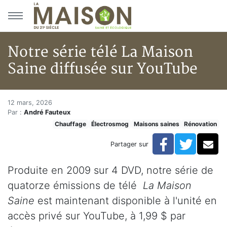
Aller au menu principal
Aller au contenu principal
Notre série télé La Maison
Saine diffusée sur YouTube
Notre série télé La Maison Sai
Accueil
12 mars, 2026
Par :
André Fauteux
Articles
Chauffage
Électrosmog
Maisons saines
Rénovation
Maisons saines
Hypersensibilités environnementales
Facebook
Twitte
Co
Partager sur
Notre série télé La Maison Saine diffusée sur YouTube
Produite en 2009 sur 4 DVD, notre série de
quatorze émissions de télé
La Maison
Saine
est maintenant disponible à l'unité en
accès privé sur YouTube, à 1,99 $ par