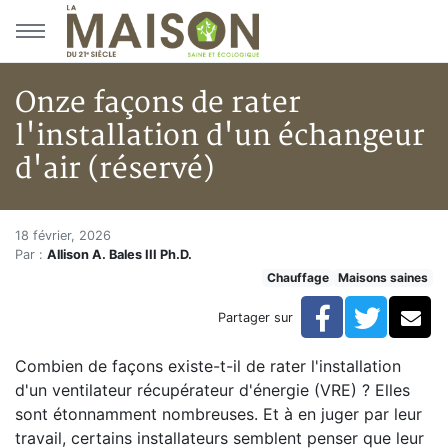
Aller au menu principal
Aller au contenu principal
Onze façons de rater
l'installation d'un échangeur
d'air (réservé)
Onze façons de rater l'installa
Accueil
18 février, 2026
Par :
Allison A. Bales III Ph.D.
Articles
Chauffage
Maisons saines
Maisons saines
Hypersensibilités environnementales
Facebook
Twitte
Co
Partager sur
Onze façons de rater l'installation d'un échangeur d'ai
Combien de façons existe-t-il de rater l'installation
d'un ventilateur récupérateur d'énergie (VRE) ? Elles
sont étonnamment nombreuses. Et à en juger par leur
travail, certains installateurs semblent penser que leur