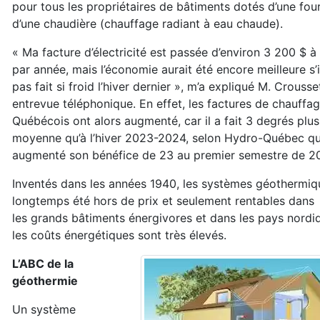
pour
tous les propriétaires de bâtiments dotés d’une
fou
d’une chaudière (chauffage
radiant à eau chaude).
« Ma facture d’électricité est passée d’environ
3 200 $ à
par année, mais l’économie
aurait été encore meilleure s’i
pas fait si
froid l’hiver dernier », m’a expliqué M. Crouss
entrevue téléphonique. En effet, les factures
de chauffag
Québécois ont alors augmenté,
car il a fait 3 degrés plus
moyenne qu’à
l’hiver 2023-2024, selon Hydro-Québec qui
augmenté son bénéfice de 23 au premier
semestre de 2
Inventés dans les années 1940, les
systèmes géothermiq
longtemps été
hors de prix et seulement rentables dans
les
grands bâtiments énergivores et dans les pays
nordi
les coûts énergétiques sont très
élevés.
L’ABC de la
géothermie
Un système