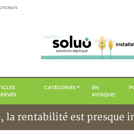
nier
onceurs
ICLES
CATÉGORIES
EN
P
SERVÉS
KIOSQUE!
, la rentabilité est presque