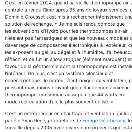
C’est en février 2024, quand sa vieille thermo
pompe air-a
centrale a rendu l’âme après 35 ans
de loyaux services, 
Dominic Crousset s’est
mis à rechercher intensément un
solution de rechange. « Je me suis rendu compte que
les
subventions d’Hydro pour les thermopompes air-
air
n’étaient pas fantastiques et que les nouveaux
modèles 
davantage de composantes électro
niques à l’extérieur, c
les exposent au gel, au
dégel et à l’humidité. J’ai beauco
réfléchi et ce
fut un
show stopper
[élément marquant] e
faveur
de la géothermie dont la thermopompe est instal
l’intérieur. De plus, c’est un système silen
cieux et
écoénergétique : le moteur électronique
du ventilateur, p
puissant mais moins bruyant
que celui de mon ancienne
thermopompe, consomme aussi peu que 44 watts en
mode
recirculation d’air, le plus souvent utilisé. »
C’est un entrepreneur en chauffage et ventilation
qui lui 
parlé d’Yvan René, propriétaire de
Forage Géothermix
,
l
travaille depuis 2005 avec divers entrepreneurs qui ins
ta