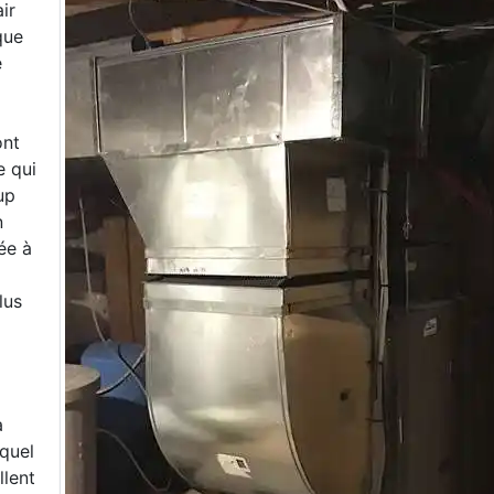
ir
que
e
ont
e qui
up
n
lée à
lus
a
equel
llent