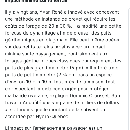
Impact minime sur le terrain
Il y a vingt ans, Yvan René a innové avec concevant
une méthode en instance de brevet qui réduire les
coûts de forage de 20 à 30 %. Il a modifié
une petite
foreuse de dynamitage afin de creuser des
puits
géothermiques en diagonale. Elle peut même opérer
sur des petits
terrains urbains avec un impact
minime
sur le paysagement, contrairement aux
forages géothermiques classiques qui requièrent des
puits de plus grand diamètre (5 po).
« Il a foré trois
puits de
petit diamètre (2 ¾ po) dans un espace
d’environ 10 pi x 10 pi tout près de la maison, tout
en
respectant la distance exigée pour protéger
ma
bande riveraine, explique Dominic Crousset.
Son
travail m’a coûté une vingtaine de milliers
de dollars
», soit moins que le montant de la
subvention
accordée par Hydro-Québec.
L’impact sur l’aménagement paysager est un