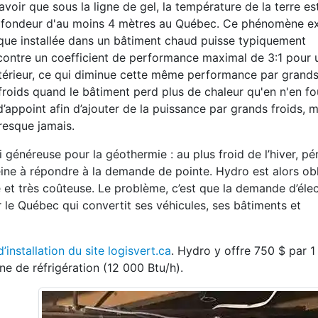
savoir que sous la ligne de gel, la tempé
rature de la terre es
rofondeur
d'au moins 4 mètres au Québec. Ce phénomène e
ue installée dans un
bâtiment chaud puisse typiquement
contre un coefficient de performance maximal de 3:1 pour 
extérieur, ce qui diminue cette même performance
par grands 
froids
quand le bâtiment perd plus de chaleur qu'en n'en fou
d’ap
point afin d’ajouter de la puissance par grands
froids, 
presque jamais.
si généreuse pour la géothermie :
au plus froid de l’hiver, pé
peine à répondre à la demande de pointe.
Hydro est alors ob
e
et très coûteuse. Le problème, c’est que la
demande d’élect
er le Québec qui
convertit ses véhicules, ses bâtiments et
’installation du site logisvert.ca
. Hydro y offre 750 $ par 1
onne de
réfrigération (12 000 Btu/h).