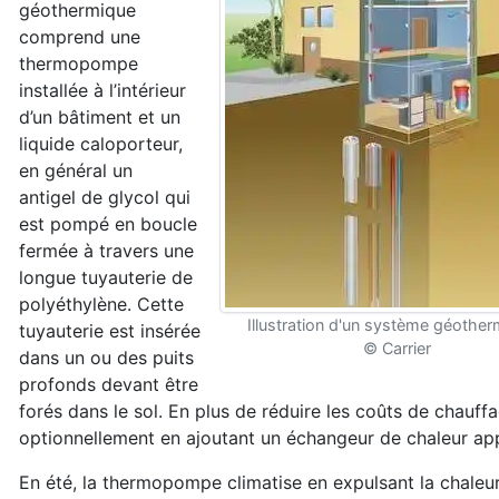
géothermique
comprend une
ther
mopompe
installée à l’intérieur
d’un bâtiment
et un
liquide caloporteur,
en général un
antigel
de glycol qui
est pompé en boucle
fermée à
travers une
longue tuyauterie de
polyéthylène.
Cette
Illustration d'un système géothe
tuyauterie est insérée
© Carrier
dans un ou des
puits
profonds devant être
forés dans le sol.
En plus de réduire les coûts de chauf
fa
optionnellement en ajou
tant un échangeur de chaleur ap
En été, la thermopompe climatise en expulsant
la chaleu