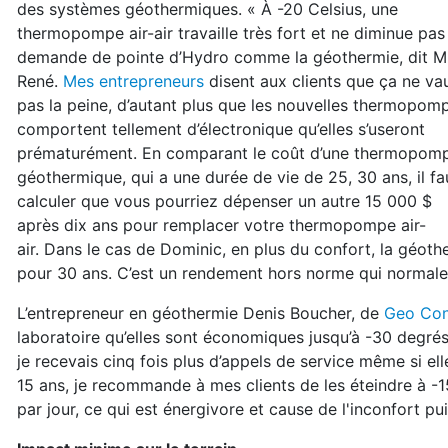
des systèmes géothermiques. « À -20 Celsius,
une
thermopompe air-air travaille très fort et ne
diminue pas 
demande de pointe d’Hydro
comme la géothermie, dit M
René.
Mes entrepre
neurs
disent aux clients que ça ne va
pas la peine, d’autant plus que les nouvelles thermopom
comportent tellement d’électronique
qu’elles s’useront
prématurément. En comparant
le coût d’une thermopom
géothermique, qui a
une durée de vie de 25, 30 ans, il fa
calculer que
vous pourriez dépenser un autre 15 000 $
après
dix ans pour remplacer votre thermopompe air-
air.
Dans le cas de Dominic, en plus du confort,
la géoth
pour 30 ans. C’est un
rendement hors norme qui normaleme
L’entrepreneur en géothermie Denis Boucher, de
Geo Con
laboratoire qu’elles
sont économiques jusqu’à -30 degrés
je recevais
cinq fois plus d’appels de service même si ell
15 ans, je recommande à mes
clients de les éteindre à -
par jour, ce
qui est énergivore et cause de l'inconfort pui