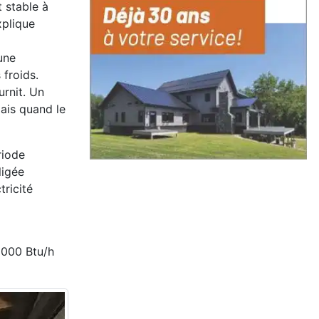
t stable à
x
plique
une
froids.
rnit. U
n
mais quand le
riode
ligée
ricité
 000 Btu/h