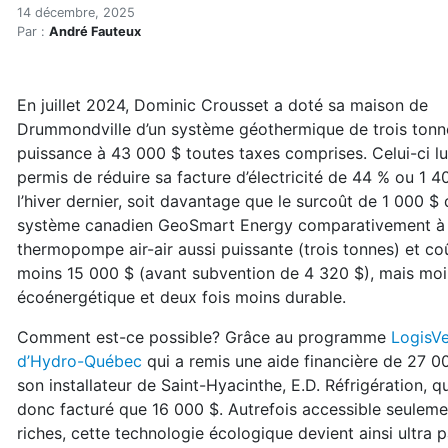
Géothermie : grâce à Hydro
Accueil
14 décembre, 2025
Par :
André Fauteux
Articles
Énergie
Chauffage
En juillet 2024, Dominic Crousset
a
doté sa maison de
Géothermie : grâce à Hydro, la rentabilité est presq
Drummondville d’un système géothermique de trois tonn
puissance à 43 000 $ toutes taxes comprises. Celui-ci lu
permis de réduire sa facture d’électricité de 44 % ou 1 4
l’hiver dernier, soit davantage que le surcoût de 1 000 $
système canadien GeoSmart Energy comparativement à
thermopompe air-air aussi puissante (trois tonnes) et co
moins 15 000 $ (avant subvention de 4 320 $), mais mo
écoénergétique et deux fois moins durable.
Comment est-ce possible? Grâce au programme
LogisVe
d’Hydro-Québec
qui a remis une aide financière de 27 0
son
installateur de Saint-Hyacinthe, E.D. Réfrigération,
qu
donc facturé que 16 000 $. Autrefois
accessible seuleme
riches, cette technolo
gie écologique devient ainsi ultra 