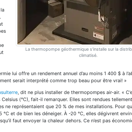
la
.
ut
pes
pe
La thermopompe géothermique s'installe sur la distribu
ut
climatisé.
ermie lui offre un rendement annuel d’au
moins 1 400 $ à l’a
nt serait interprété comme trop beau pour être vrai! »
sulterre
, dit ne plus installer de thermo
pompes air-air. « C’e
 Celsius (
°
C), fait-il remarquer.
Elles sont rendues tellemen
es ne représentaient que 20 % de mes installations. Pour qu
15 °C et de bien les dé
neiger. À -20
°
C, elles dégivrent envir
squ’il faut envoyer la chaleur
dehors. Ce n’est pas économi