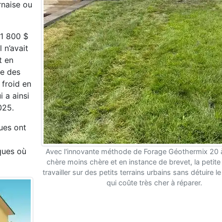
rnaise ou
 1 800 $
l n’avait
et
en
e des
 froid en
 a ainsi
025.
ues ont
ques où
Avec l'innovante méthode de Forage Géothermix 20
chère moins chère et en instance de brevet, la petite
travailler sur des petits terrains urbains sans détuire
qui coûte très cher à réparer.