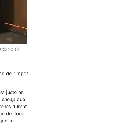
tion d'air
bri de l’impôt
st juste en
t
cheap
que
’elles durent
on dix fois
que. »