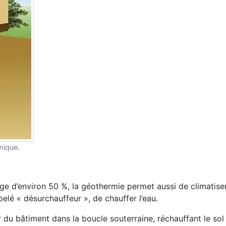
rmique.
ge d’environ 50 %, la géothermie permet aussi de climatiser
pelé « désur
chauffeur », de chauffer l’eau.
r du bâtiment dans la boucle souter
raine, réchauffant le sol 