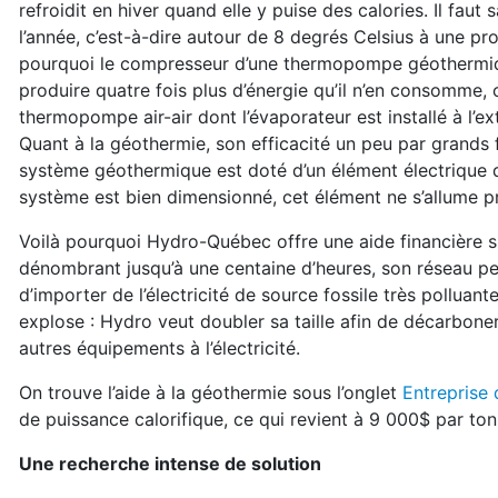
refroidit en hiver
quand elle y puise des calories.
Il faut 
l’année, c’est-à-dire
autour de 8 degrés Celsius à une p
pourquoi le compresseur d’une thermo
pompe géothermiq
produire
quatre fois plus d’énergie qu’il n’en consomme,
thermopompe air-air dont l’éva
porateur est installé à l’
Quant à la géothermie, son efficacité un peu par grands 
système géother
mique est doté d’un élément électrique 
système est bien dimensionné, cet élément ne s’allume 
Voilà pourquoi Hydro-Québec offre une aide
financière 
dénombrant
jusqu’à une centaine d’heures, son réseau 
d’importer de l’électri
cité de source fossile très polluant
explose : Hydro veut dou
bler sa taille afin de décarbon
autres
équipements à l’électricité.
On trouve l’aide à la géothermie sous l’onglet
Entreprise d
de puissance
calorifique, ce qui revient à 9 000$ par t
Une recherche intense de solution