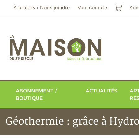
Aller au menu principal
Aller au contenu principal
Mon pa
À propos / Nous joindre
Mon compte
Ann
ABONNEMENT /
ACTUALITÉS
ART
BOUTIQUE
RÉ
Géothermie : grâce à Hydro