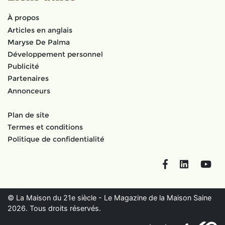
À propos
Articles en anglais
Maryse De Palma
Développement personnel
Publicité
Partenaires
Annonceurs
Plan de site
Termes et conditions
Politique de confidentialité
Facebook
LinkedIn
You
© La Maison du 21e siècle - Le Magazine de la Maison Saine
2026. Tous droits réservés.