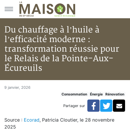
Aller au menu principal
Aller au contenu principal
Du chauffage à l’huile à
l’efficacité moderne :
transformation réussie pour
le Relais de la Pointe-Aux-
Écureuils
Du chauffage à l’huile à l’effi
Accueil
9 janvier, 2026
Consommation
Énergie
Rénovation
Articles
Énergie
Facebook
Twitte
Co
Partager sur
Chauffage
Du chauffage à l’huile à l’efficacité moderne : transfo
Source :
Ecorad
, Patricia Cloutier, le 28 novembre
2025