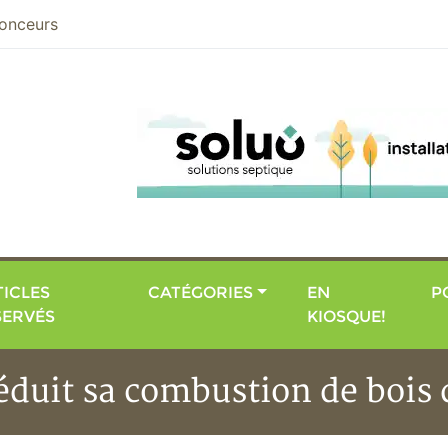
nier
onceurs
ICLES
CATÉGORIES
EN
P
SERVÉS
KIOSQUE!
éduit sa combustion de bois 