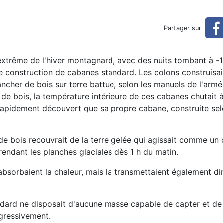
éduit sa combustion de bois 
Partager sur
s des deux-tiers (réservé)
id extrême de l'hiver montagnard, avec des nuits tombant à -
de construction de cabanes standard. Les colons construisa
ncher de bois sur terre battue, selon les manuels de l'armé
e bois, la température intérieure de ces cabanes chutait 
a rapidement découvert que sa propre cabane, construite sel
e bois recouvrait de la terre gelée qui agissait comme un 
 rendant les planches glaciales dès 1 h du matin.
absorbaient la chaleur, mais la transmettaient également d
dard ne disposait d'aucune masse capable de capter et de 
ogressivement.