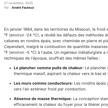
Un chauffe-eau enterré a r
Accueil
27 novembre, 2025
Par :
André Fauteux
Articles
Énergie
Chauffage
Un chauffe-eau enterré a réduit sa combustion de boi
En janvier 1884, dans les territoires du Missouri, le fro
°F (environ -24 °C), a révélé les défauts des méthodes 
cabanes en rondins épais, avec cheminée en pierre et pla
Cependant, malgré la combustion de quantités massives d
°F (environ -5 °C) à l'aube. Un ingénieur métallurgiste 
techniques de l'époque, souffrait des mêmes failles :
Le plancher comme puits de chaleur:
Le plancher d
thermique massif, aspirant la chaleur vers le bas et
Les murs comme conducteurs:
Les rondins épais 
vers l'air extérieur froid par conduction.
Absence de masse thermique:
La conception stan
efficacement la chaleur du foyer pour la libérer pr