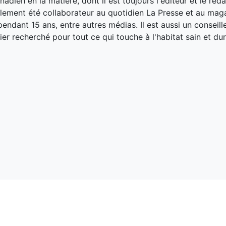
adien en la matière, dont il est toujours l'éditeur et le réd
galement été collaborateur au quotidien La Presse et au ma
endant 15 ans, entre autres médias. Il est aussi un conseill
ier recherché pour tout ce qui touche à l'habitat sain et dur