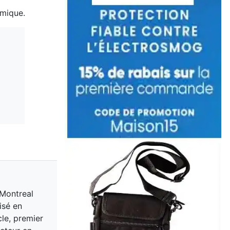
ermique.
 Montreal
isé en
cle, premier