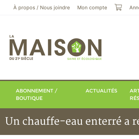
Aller au menu principal
Aller au contenu principal
Mon pa
À propos / Nous joindre
Mon compte
Ann
ABONNEMENT /
ACTUALITÉS
ART
BOUTIQUE
RÉ
Un chauffe-eau enterré a r