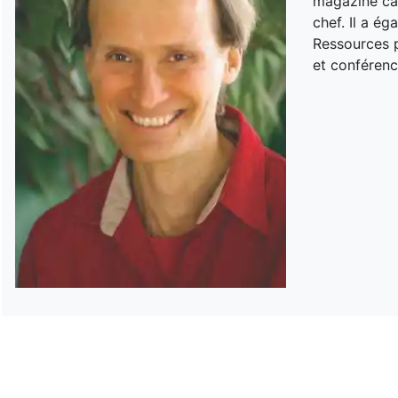
magazine can
chef. Il a é
Ressources p
et conférenc