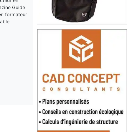
acteur en
gazine Guide
er, formateur
able.